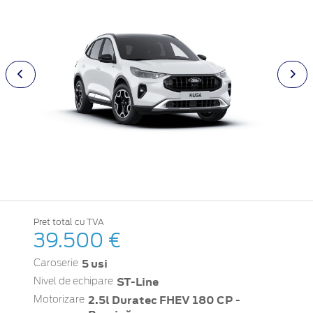
Pret total cu TVA
39.500 €
5 usi
Caroserie
ST-Line
Nivel de echipare
2.5l Duratec FHEV 180 CP -
Motorizare