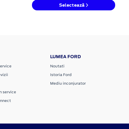
Selectează
LUMEA FORD
ervice
Noutati
vizii
Istoria Ford
Mediu inconjurator
n service
onnect