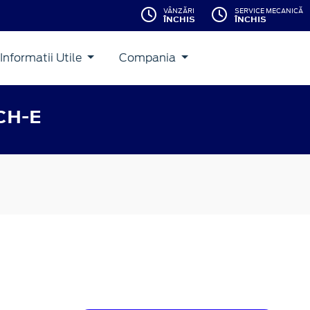
VÂNZĂRI
SERVICE MECANICĂ
ÎNCHIS
ÎNCHIS
Informatii Utile
Compania
CH-E