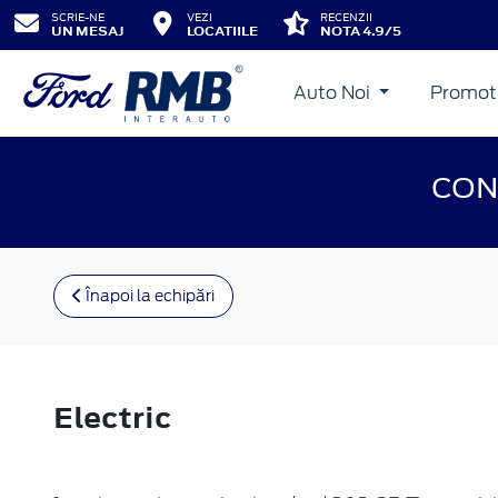
SCRIE-NE
VEZI
RECENZII
UN MESAJ
LOCATIILE
NOTA 4.9/5
Auto Noi
Promot
CON
Înapoi la echipări
Electric