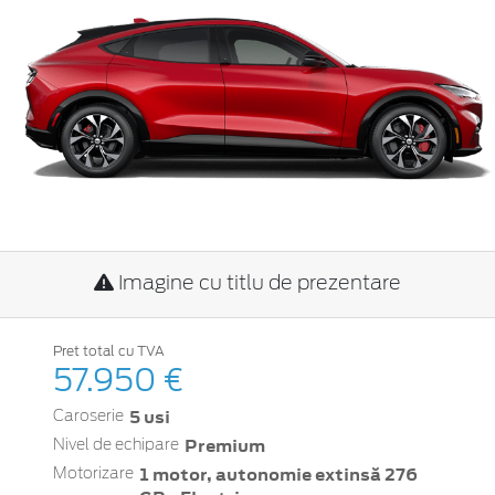
Imagine cu titlu de prezentare
Pret total cu TVA
57.950 €
5 usi
Caroserie
Premium
Nivel de echipare
1 motor, autonomie extinsă 276
Motorizare