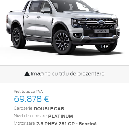
Imagine cu titlu de prezentare
Pret total cu TVA
69.878 €
DOUBLE CAB
Caroserie
PLATINUM
Nivel de echipare
2.3 PHEV 281 CP - Benzină
Motorizare