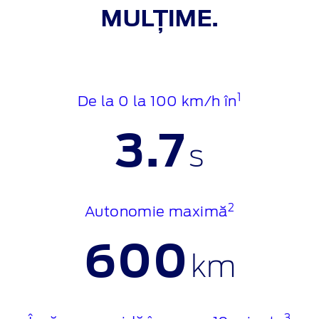
MULȚIME.
1
De la 0 la 100 km/h în
3.7
s
2
Autonomie maximă
600
km
3