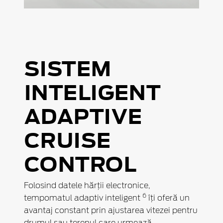
SISTEM
INTELIGENT
ADAPTIVE
CRUISE
CONTROL
Folosind datele hărții electronice,
6
tempomatul adaptiv inteligent
îți oferă un
avantaj constant prin ajustarea vitezei pentru
drumul sau terenul care urmează.