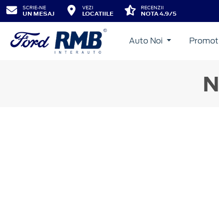
SCRIE-NE
VEZI
RECENZII
UN MESAJ
LOCATIILE
NOTA 4.9/5
Auto Noi
Promot
N