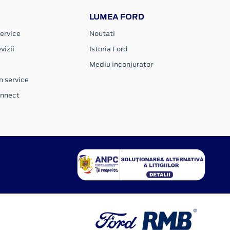
LUMEA FORD
ervice
Noutati
vizii
Istoria Ford
Mediu inconjurator
n service
onnect