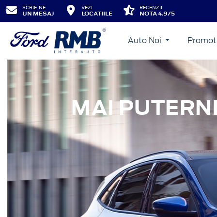
SCRIE-NE
VEZI
RECENZII
UN MESAJ
LOCATIILE
NOTA 4.9/5
Auto Noi
Promot
MAI PUTERNI