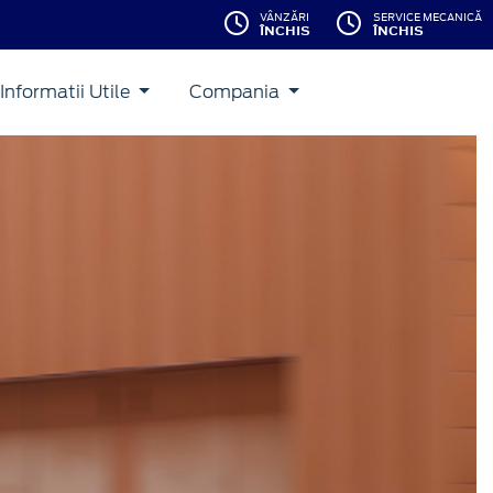
VÂNZĂRI
SERVICE MECANICĂ
ÎNCHIS
ÎNCHIS
Informatii Utile
Compania