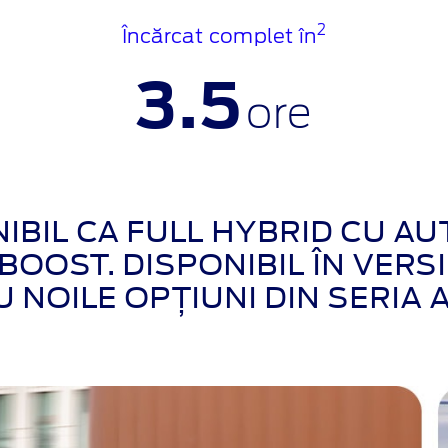
2
Încărcat complet în
3.5
ore
IBIL CA FULL HYBRID CU A
OOST. DISPONIBIL ÎN VERSIU
 NOILE OPȚIUNI DIN SERIA 