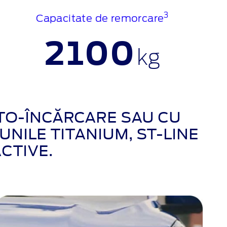
3
Capacitate de remorcare
2100
kg
UTO-ÎNCĂRCARE SAU CU
NILE TITANIUM, ST-LINE
ACTIVE.