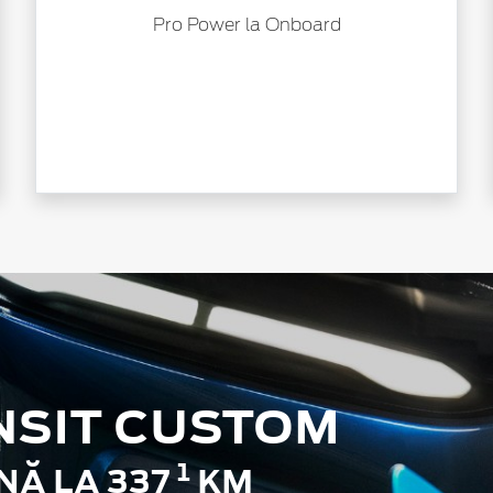
Pro Power la Onboard
NSIT CUSTOM
1
Ă LA 337
KM