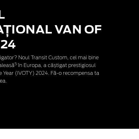
L
AȚIONAL VAN OF
024
tigator? Noul Transit Custom, cel mai bine
5
aleasă
în Europa, a câștigat prestigiosul
he Year (IVOTY) 2024. Fă-o recompensa ta
ea.