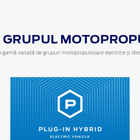
E GRUPUL MOTOPROP
o gamă variată de grupuri motopropulsoare electrice și die