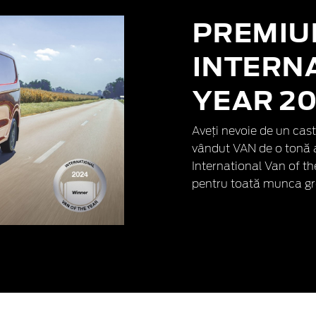
PREMIU
INTERN
YEAR 2
Aveți nevoie de un cas
vândut VAN de o tonă 
International Van of t
pentru toată munca gr