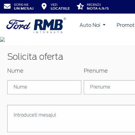
SCRIE-NE
VEZI
RECENZII
UN MESAJ
LOCATIILE
NOTA 4.9/5
Auto Noi
Promot
Inapoi
Solicita oferta
Nume
Prenume