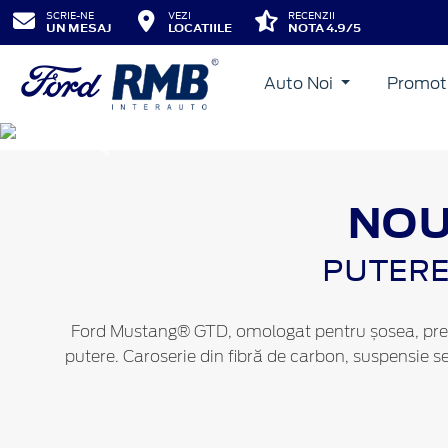
SCRIE-NE
VEZI
RECENZII
UN MESAJ
LOCATIILE
NOTA 4.9/5
Auto Noi
Promot
Inapoi
NOU
PUTERE
Ford Mustang® GTD, omologat pentru șosea, pregăti
putere. Caroserie din fibră de carbon, suspensie s