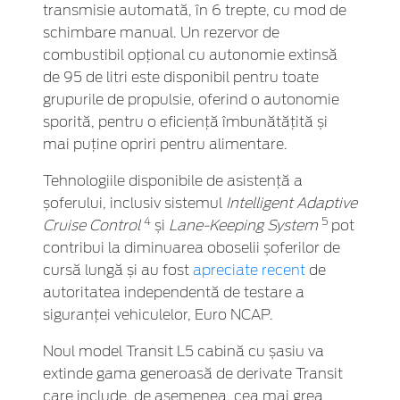
transmisie automată, în 6 trepte, cu mod de
schimbare manual. Un rezervor de
combustibil opțional cu autonomie extinsă
de 95 de litri este disponibil pentru toate
grupurile de propulsie, oferind o autonomie
sporită, pentru o eficiență îmbunătățită și
mai puține opriri pentru alimentare.
Tehnologiile disponibile de asistență a
șoferului, inclusiv sistemul
Intelligent Adaptive
4
5
Cruise Control
și
Lane-Keeping System
pot
contribui la diminuarea oboselii șoferilor de
cursă lungă și au fost
apreciate recent
de
autoritatea independentă de testare a
siguranței vehiculelor, Euro NCAP.
Noul model Transit L5 cabină cu șasiu va
extinde gama generoasă de derivate Transit
care include, de asemenea, cea mai grea