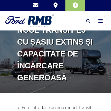
DISTANȚE LUNGI?
FORD PREZINTĂ
NOUL TRANSIT L5
CU ȘASIU EXTINS ȘI
CAPACITATE DE
ÎNCĂRCARE
GENEROASĂ
Ford introduce un nou model Transit