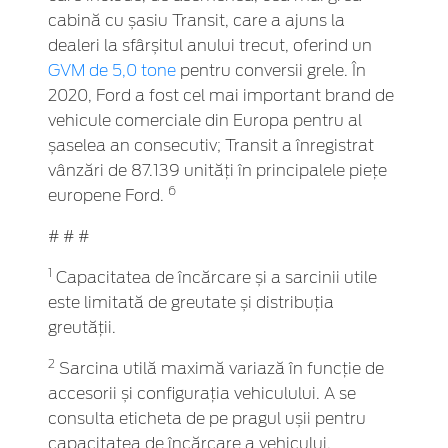
cabină cu șasiu Transit, care a ajuns la
dealeri la sfârșitul anului trecut, oferind un
GVM de 5,0 tone
pentru conversii grele. În
2020, Ford a fost cel mai important brand de
vehicule comerciale din Europa pentru al
șaselea an consecutiv; Transit a înregistrat
vânzări de 87.139 unități în principalele piețe
6
europene Ford.
# # #
1
Capacitatea de încărcare și a sarcinii utile
este limitată de greutate și distribuția
greutății.
2
Sarcina utilă maximă variază în funcție de
accesorii și configurația vehiculului. A se
consulta eticheta de pe pragul ușii pentru
capacitatea de încărcare a vehicului.