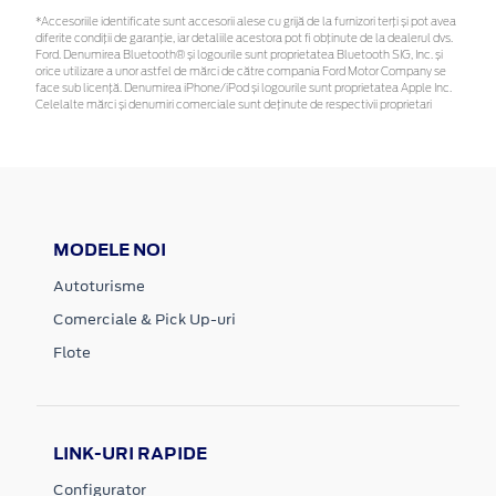
*Accesoriile identificate sunt accesorii alese cu grijă de la furnizori terți și pot avea
diferite condiții de garanție, iar detaliile acestora pot fi obținute de la dealerul dvs.
Ford. Denumirea Bluetooth® și logourile sunt proprietatea Bluetooth SIG, Inc. și
orice utilizare a unor astfel de mărci de către compania Ford Motor Company se
face sub licență. Denumirea iPhone/iPod și logourile sunt proprietatea Apple Inc.
Celelalte mărci și denumiri comerciale sunt deținute de respectivii proprietari
MODELE NOI
Autoturisme
Comerciale & Pick Up-uri
Flote
LINK-URI RAPIDE
Configurator