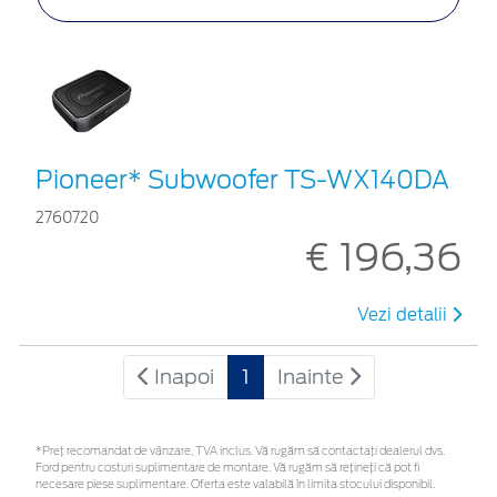
Pioneer* Subwoofer TS-WX140DA
2760720
€ 196,36
Vezi detalii
Inapoi
1
Inainte
*Preţ recomandat de vânzare, TVA inclus. Vă rugăm să contactaţi dealerul dvs.
Ford pentru costuri suplimentare de montare. Vă rugăm să rețineți că pot fi
necesare piese suplimentare. Oferta este valabilă în limita stocului disponibil.