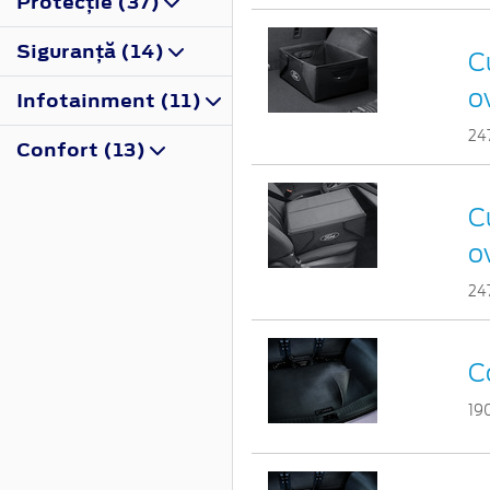
Protecţie (37)
Siguranţă (14)
Cu
o
Infotainment (11)
24
Confort (13)
Cu
o
24
C
19