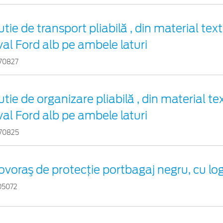
tie de transport pliabilă , din material text
val Ford alb pe ambele laturi
70827
tie de organizare pliabilă , din material tex
val Ford alb pe ambele laturi
70825
ovoraş de protecţie portbagaj negru, cu l
05072