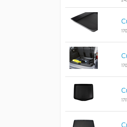
24
C
17
C
17
C
17
C