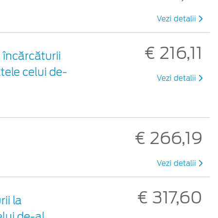
Vezi detalii
€ 216,11
 încărcăturii
tele celui de-
Vezi detalii
€ 266,19
Vezi detalii
€ 317,60
ii la
elui de-al