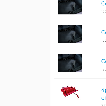
C
19
C
19
C
19
4
d