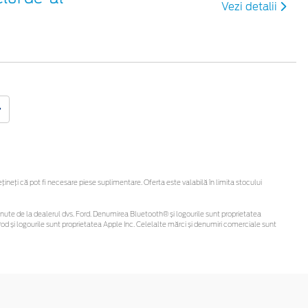
Vezi detalii
eți că pot fi necesare piese suplimentare. Oferta este valabilă în limita stocului
i obținute de la dealerul dvs. Ford. Denumirea Bluetooth® și logourile sunt proprietatea
d și logourile sunt proprietatea Apple Inc. Celelalte mărci și denumiri comerciale sunt