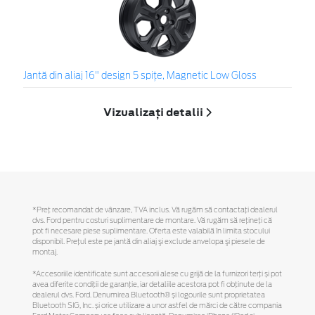
Jantă din aliaj 16" design 5 spițe, Magnetic Low Gloss
Vizualizați detalii
*Preţ recomandat de vânzare, TVA inclus. Vă rugăm să contactaţi dealerul
dvs. Ford pentru costuri suplimentare de montare. Vă rugăm să reţineţi că
pot fi necesare piese suplimentare. Oferta este valabilă în limita stocului
disponibil. Preţul este pe jantă din aliaj şi exclude anvelopa şi piesele de
montaj.
*Accesoriile identificate sunt accesorii alese cu grijă de la furnizori terți și pot
avea diferite condiții de garanție, iar detaliile acestora pot fi obținute de la
dealerul dvs. Ford. Denumirea Bluetooth® și logourile sunt proprietatea
Bluetooth SIG, Inc. și orice utilizare a unor astfel de mărci de către compania