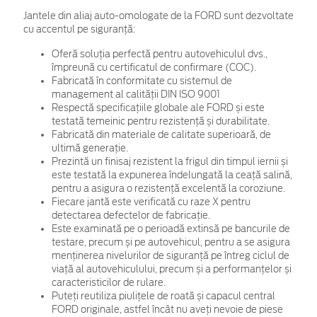
Jantele din aliaj auto-omologate de la FORD sunt dezvoltate
cu accentul pe siguranță:
Oferă soluția perfectă pentru autovehiculul dvs.,
împreună cu certificatul de confirmare (COC).
Fabricată în conformitate cu sistemul de
management al calității DIN ISO 9001
Respectă specificațiile globale ale FORD și este
testată temeinic pentru rezistență și durabilitate.
Fabricată din materiale de calitate superioară, de
ultimă generație.
Prezintă un finisaj rezistent la frigul din timpul iernii și
este testată la expunerea îndelungată la ceață salină,
pentru a asigura o rezistență excelentă la coroziune.
Fiecare jantă este verificată cu raze X pentru
detectarea defectelor de fabricație.
Este examinată pe o perioadă extinsă pe bancurile de
testare, precum și pe autovehicul, pentru a se asigura
menținerea nivelurilor de siguranță pe întreg ciclul de
viață al autovehiculului, precum și a performanțelor și
caracteristicilor de rulare.
Puteți reutiliza piulițele de roată și capacul central
FORD originale, astfel încât nu aveți nevoie de piese