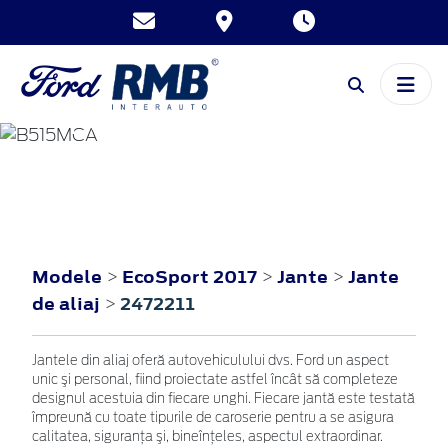
ECOSPORT
2017
Modele
EcoSport 2017
Jante
Jante
>
>
>
de aliaj
2472211
>
Jantele din aliaj oferă autovehiculului dvs. Ford un aspect
unic şi personal, fiind proiectate astfel încât să completeze
designul acestuia din fiecare unghi. Fiecare jantă este testată
împreună cu toate tipurile de caroserie pentru a se asigura
calitatea, siguranţa şi, bineînţeles, aspectul extraordinar.