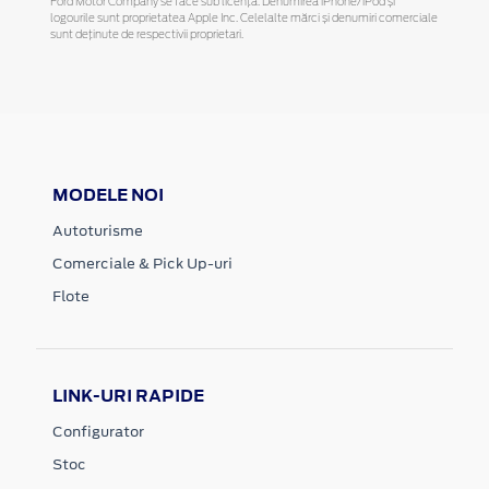
Ford Motor Company se face sub licență. Denumirea iPhone/iPod și
logourile sunt proprietatea Apple Inc. Celelalte mărci și denumiri comerciale
sunt deținute de respectivii proprietari.
MODELE NOI
Autoturisme
Comerciale & Pick Up-uri
Flote
LINK-URI RAPIDE
Configurator
Stoc