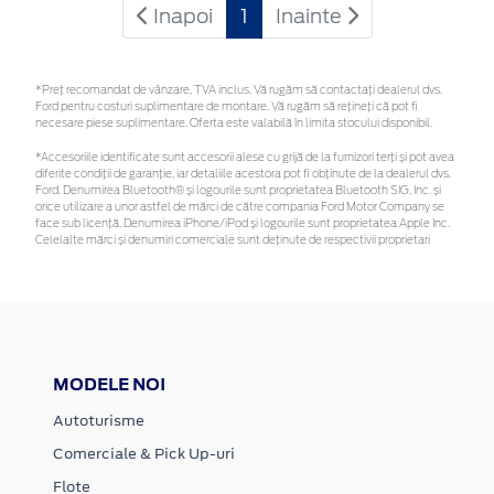
Inapoi
1
Inainte
*Preţ recomandat de vânzare, TVA inclus. Vă rugăm să contactaţi dealerul dvs.
Ford pentru costuri suplimentare de montare. Vă rugăm să rețineți că pot fi
necesare piese suplimentare. Oferta este valabilă în limita stocului disponibil.
*Accesoriile identificate sunt accesorii alese cu grijă de la furnizori terți și pot avea
diferite condiții de garanție, iar detaliile acestora pot fi obținute de la dealerul dvs.
Ford. Denumirea Bluetooth® și logourile sunt proprietatea Bluetooth SIG, Inc. și
orice utilizare a unor astfel de mărci de către compania Ford Motor Company se
face sub licență. Denumirea iPhone/iPod și logourile sunt proprietatea Apple Inc.
Celelalte mărci și denumiri comerciale sunt deținute de respectivii proprietari
MODELE NOI
Autoturisme
Comerciale & Pick Up-uri
Flote