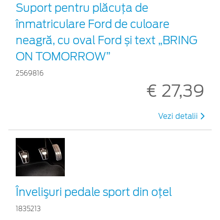
Suport pentru plăcuța de
înmatriculare Ford de culoare
neagră, cu oval Ford și text „BRING
ON TOMORROW”
2569816
€ 27,39
Vezi detalii
Învelişuri pedale sport din oţel
1835213