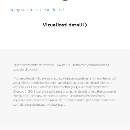
Spray de interior Clean Refresh
Vizualizați detalii
*Preţ recomandat de vânzare, TVA inclus. Oferta este valabilă în limita
stocului disponibil.
*Accesoriile identificate sunt accesorii alese cu grijă de la furnizori terți și pot
avea diferite condiții de garanție, iar detaliile acestora pot fi obținute de la
dealerul dvs. Ford. Denumirea Bluetooth® și logourile sunt proprietatea
Bluetooth SIG, Inc. și orice utilizare a unor astfel de mărci de către compania
Ford Motor Company se face sub licență. Denumirea iPhone/iPod și
logourile sunt proprietatea Apple Inc. Celelalte mărci și denumiri comerciale
sunt deținute de respectivii proprietari.