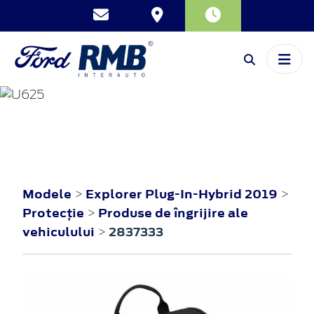
EXPLORER PLUG-
IN-HYBRID
2019
Modele
Explorer Plug-In-Hybrid 2019
>
>
Protecţie
Produse de îngrijire ale
>
vehiculului
2837333
>