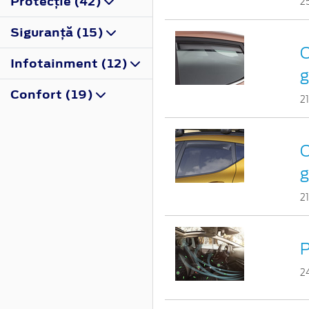
Protecţie (42)
2
Siguranţă (15)
C
Infotainment (12)
g
Confort (19)
2
C
g
2
P
2