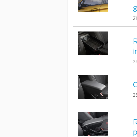
g
2
R
i
2
C
2
R
p