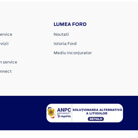
LUMEA FORD
ervice
Noutati
vizii
Istoria Ford
Mediu inconjurator
n service
onnect