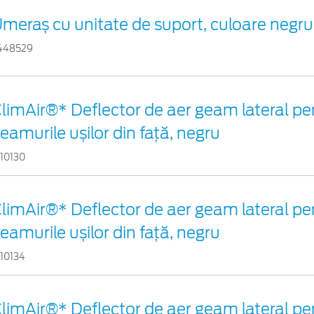
meraș cu unitate de suport, culoare negr
448529
limAir®* Deflector de aer geam lateral pe
eamurile ușilor din față, negru
110130
limAir®* Deflector de aer geam lateral pe
eamurile ușilor din față, negru
110134
limAir®* Deflector de aer geam lateral pe