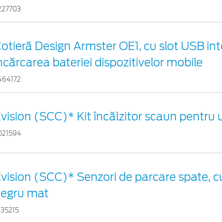
227703
otieră Design Armster OE1, cu slot USB in
ncărcarea bateriei dispozitivelor mobile
464172
vision (SCC)* Kit încălzitor scaun pentru
021594
vision (SCC)* Senzori de parcare spate, cu
egru mat
935215