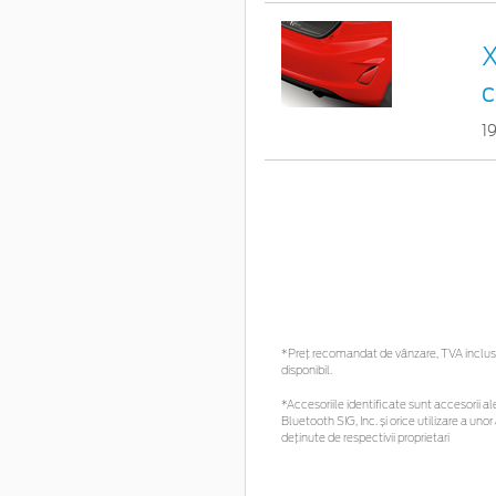
X
c
1
*Preţ recomandat de vânzare, TVA inclus. 
disponibil.
*Accesoriile identificate sunt accesorii ale
Bluetooth SIG, Inc. și orice utilizare a 
deținute de respectivii proprietari