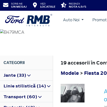
SCRIE-NE
VEZI
RECENZII
UN MESAJ
LOCATIILE
NOTA 4.9/5
Auto Noi
Promot
FIESTA
2022
19 accesorii în Co
CATEGORII
Modele
>
Fiesta 2
Jante (33)
Linie stilistică (14)
A
Transport (60)
o