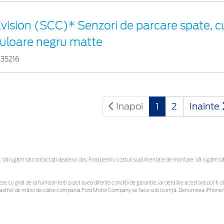
vision (SCC)* Senzori de parcare spate, c
uloare negru matte
935216
Inapoi
1
2
Inainte
Vă rugăm să contactaţi dealerul dvs. Ford pentru costuri suplimentare de montare. Vă rugăm să reț
se cu grijă de la furnizori terți și pot avea diferite condiții de garanție, iar detaliile acestora pot
unor astfel de mărci de către compania Ford Motor Company se face sub licență. Denumirea iPhone/i