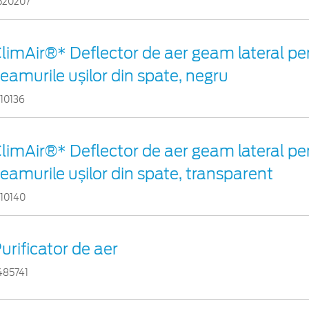
520207
limAir®* Deflector de aer geam lateral pe
eamurile ușilor din spate, negru
110136
limAir®* Deflector de aer geam lateral pe
eamurile ușilor din spate, transparent
110140
urificator de aer
485741