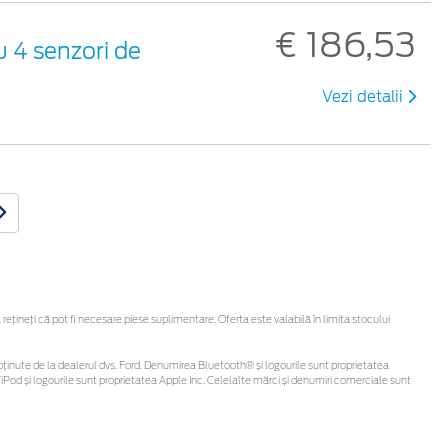
€ 186,53
u 4 senzori de
Vezi detalii
ineți că pot fi necesare piese suplimentare. Oferta este valabilă în limita stocului
 fi obținute de la dealerul dvs. Ford. Denumirea Bluetooth® și logourile sunt proprietatea
Pod și logourile sunt proprietatea Apple Inc. Celelalte mărci și denumiri comerciale sunt