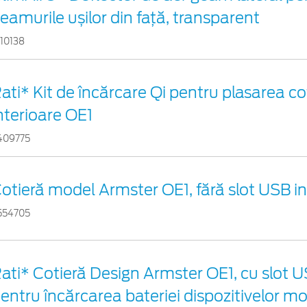
eamurile ușilor din față, transparent
110138
ati* Kit de încărcare Qi pentru plasarea co
nterioare OE1
409775
otieră model Armster OE1, fără slot USB i
554705
ati* Cotieră Design Armster OE1, cu slot U
entru încărcarea bateriei dispozitivelor mo