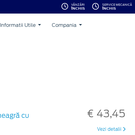
VÂNZĂRI
SERVICE MECANICĂ
ÎNCHIS
ÎNCHIS
Informatii Utile
Compania
€ 43,45
 neagră cu
Vezi detalii