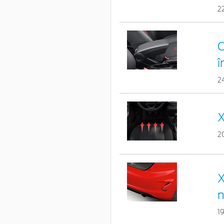
2
C
î
2
X
2
X
n
1