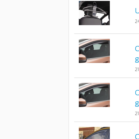
U
2
C
g
2
C
g
2
C