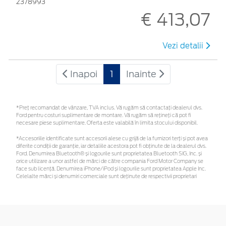
2378993
€ 413,07
Vezi detalii
Inapoi
1
Inainte
*Preţ recomandat de vânzare, TVA inclus. Vă rugăm să contactaţi dealerul dvs.
Ford pentru costuri suplimentare de montare. Vă rugăm să rețineți că pot fi
necesare piese suplimentare. Oferta este valabilă în limita stocului disponibil.
*Accesoriile identificate sunt accesorii alese cu grijă de la furnizori terți și pot avea
diferite condiții de garanție, iar detaliile acestora pot fi obținute de la dealerul dvs.
Ford. Denumirea Bluetooth® și logourile sunt proprietatea Bluetooth SIG, Inc. și
orice utilizare a unor astfel de mărci de către compania Ford Motor Company se
face sub licență. Denumirea iPhone/iPod și logourile sunt proprietatea Apple Inc.
Celelalte mărci și denumiri comerciale sunt deținute de respectivii proprietari