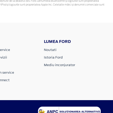
t fi obținute de la dealerul dvs. Ford. Denumirea Bluetooth® și logourile sunt proprietatea
iPod și logourile sunt proprietatea Apple Inc. Celelalte mărci și denumiri comerciale sunt
LUMEA FORD
ervice
Noutati
vizii
Istoria Ford
Mediu inconjurator
n service
onnect