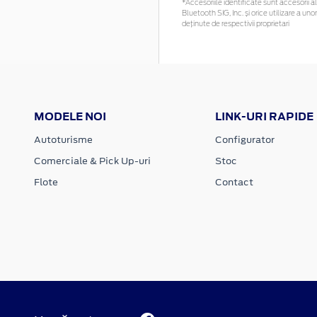
*Accesoriile identificate sunt accesorii al
Bluetooth SIG, Inc. și orice utilizare a 
deținute de respectivii proprietari
MODELE NOI
LINK-URI RAPIDE
Autoturisme
Configurator
Comerciale & Pick Up-uri
Stoc
Flote
Contact