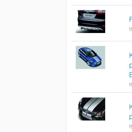
1
1
p
1