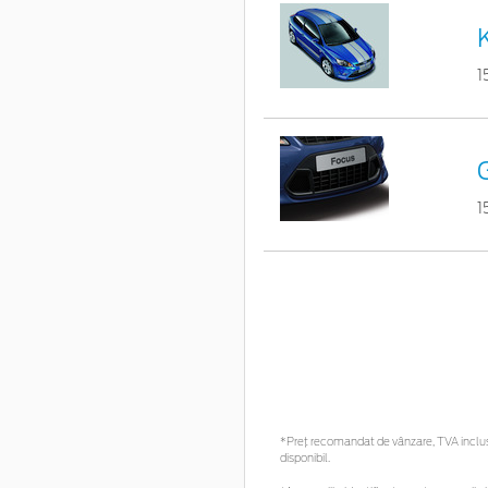
1
G
1
*Preţ recomandat de vânzare, TVA inclus. 
disponibil.