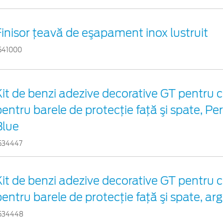
Finisor ţeavă de eşapament inox lustruit
541000
Kit de benzi adezive decorative GT pentru c
pentru barele de protecţie faţă şi spate, P
Blue
534447
Kit de benzi adezive decorative GT pentru c
entru barele de protecţie faţă şi spate, arg
534448