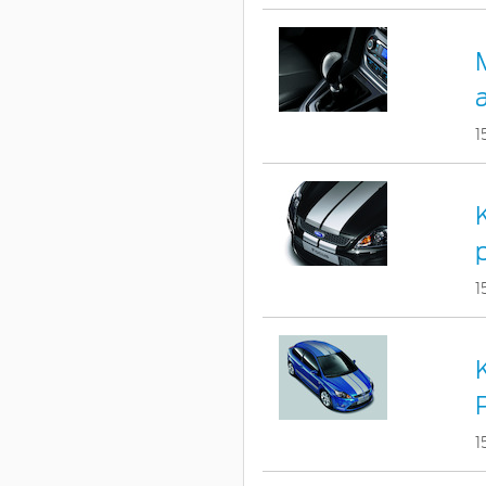
1
1
1