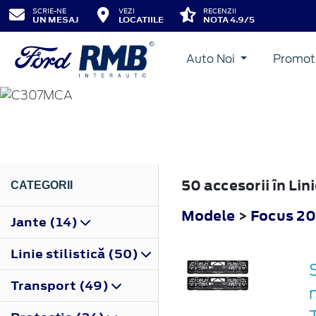
SCRIE-NE
VEZI
RECENZII
UN MESAJ
LOCATIILE
NOTA 4.9/5
Auto Noi
Promot
FOCUS
2008
50 accesorii în Lin
CATEGORII
Modele
>
Focus 2
Jante (14)
Linie stilistică (50)
Transport (49)