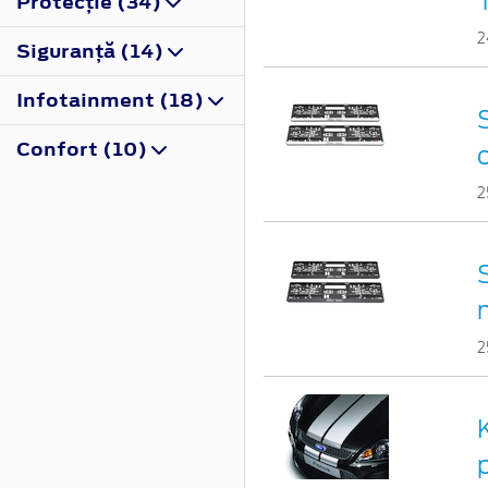
Protecţie (34)
2
Siguranţă (14)
Infotainment (18)
Confort (10)
2
2
p