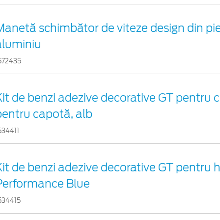
Manetă schimbător de viteze design din pie
aluminiu
572435
Kit de benzi adezive decorative GT pentru c
pentru capotă, alb
534411
Kit de benzi adezive decorative GT pentru
Performance Blue
534415