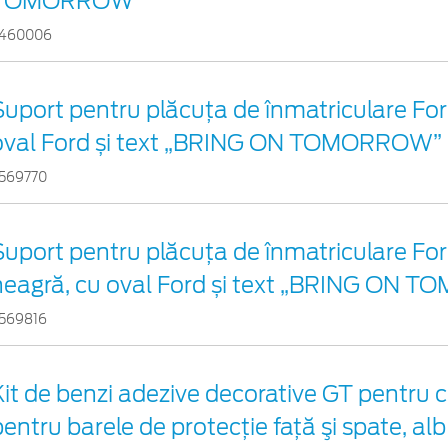
TOMORROW”
460006
Suport pentru plăcuța de înmatriculare Ford
oval Ford și text „BRING ON TOMORROW”
569770
Suport pentru plăcuța de înmatriculare For
neagră, cu oval Ford și text „BRING ON
569816
Kit de benzi adezive decorative GT pentru c
entru barele de protecţie faţă şi spate, alb