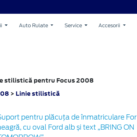
ii
Auto Rulate
Service
Accesorii
ie stilistică pentru Focus 2008
008
>
Linie stilistică
Suport pentru plăcuța de înmatriculare For
neagră, cu oval Ford alb și text „BRING ON