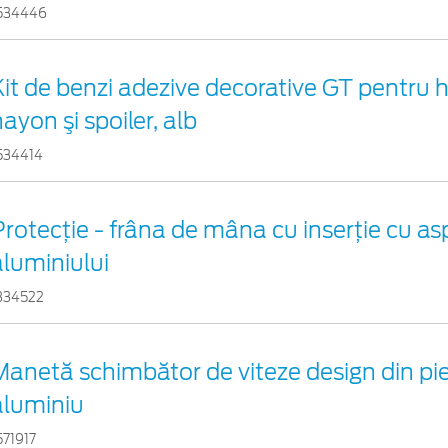
534446
Kit de benzi adezive decorative GT pentru
ayon şi spoiler, alb
534414
Protecţie - frâna de mâna cu inserţie cu as
aluminiului
334522
Manetă schimbător de viteze design din pie
aluminiu
571917