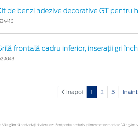
Kit de benzi adezive decorative GT pentru 
534416
rilă frontală cadru inferior, inseraţii gri înch
529043
Inapoi
1
2
3
Inain
Vă rugăm să contactaţi dealerul dvs. Ford pentru costuri suplimentare de montare. Vă rugăm să re