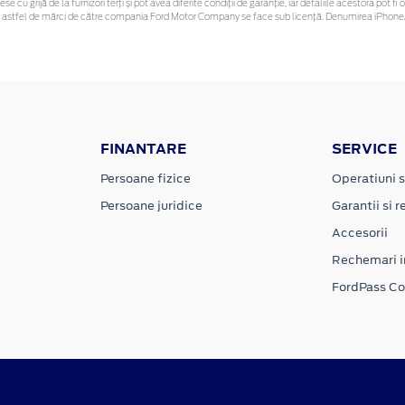
ese cu grijă de la furnizori terți și pot avea diferite condiții de garanție, iar detaliile acestora po
unor astfel de mărci de către compania Ford Motor Company se face sub licență. Denumirea iPhone/
FINANTARE
SERVICE
Persoane fizice
Operatiuni s
Persoane juridice
Garantii si re
Accesorii
Rechemari i
FordPass C