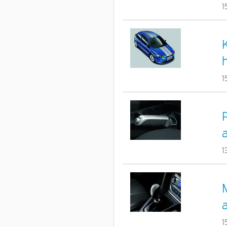
1
h
1
1
1