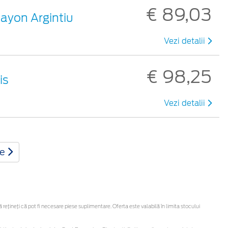
€ 89,03
hayon Argintiu
Vezi detalii
€ 98,25
is
Vezi detalii
te
țineți că pot fi necesare piese suplimentare. Oferta este valabilă în limita stocului