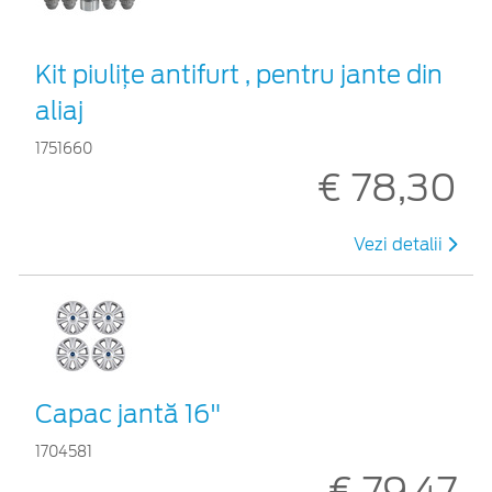
Kit piuliţe antifurt , pentru jante din
aliaj
1751660
€ 78,30
Vezi detalii
Capac jantă 16"
1704581
€ 79,47