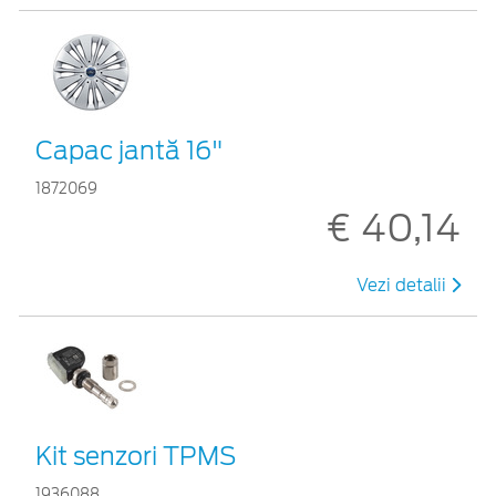
Capac jantă 16"
1872069
€ 40,14
Vezi detalii
Kit senzori TPMS
1936088