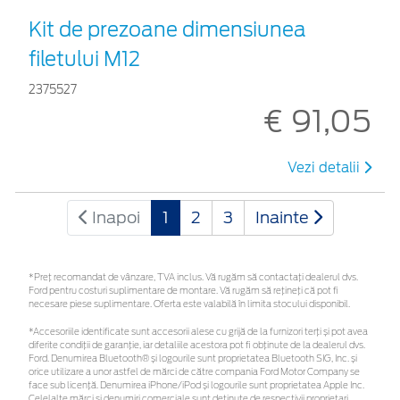
Kit de prezoane dimensiunea
filetului M12
2375527
€ 91,05
Vezi detalii
Inapoi
1
2
3
Inainte
*Preţ recomandat de vânzare, TVA inclus. Vă rugăm să contactaţi dealerul dvs.
Ford pentru costuri suplimentare de montare. Vă rugăm să rețineți că pot fi
necesare piese suplimentare. Oferta este valabilă în limita stocului disponibil.
*Accesoriile identificate sunt accesorii alese cu grijă de la furnizori terți și pot avea
diferite condiții de garanție, iar detaliile acestora pot fi obținute de la dealerul dvs.
Ford. Denumirea Bluetooth® și logourile sunt proprietatea Bluetooth SIG, Inc. și
orice utilizare a unor astfel de mărci de către compania Ford Motor Company se
face sub licență. Denumirea iPhone/iPod și logourile sunt proprietatea Apple Inc.
Celelalte mărci și denumiri comerciale sunt deținute de respectivii proprietari