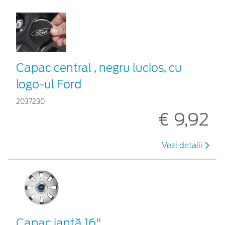
Capac central , negru lucios, cu
logo-ul Ford
2037230
€ 9,92
Vezi detalii
Capac jantă 16"