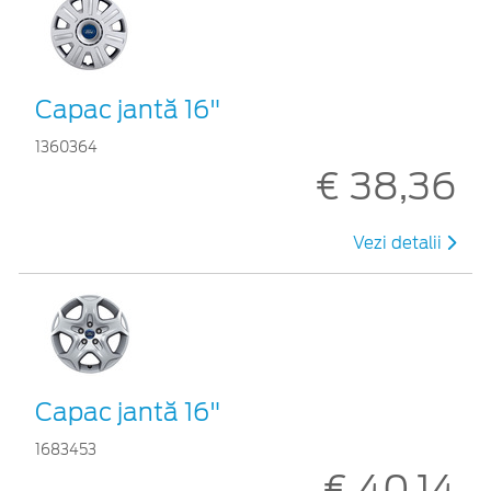
Capac jantă 16"
1360364
€ 38,36
Vezi detalii
Capac jantă 16"
1683453
€ 40,14