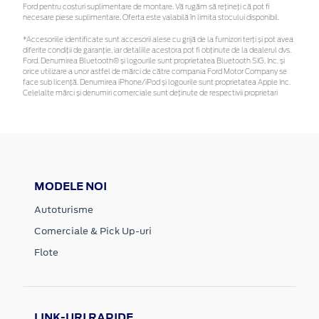
Ford pentru costuri suplimentare de montare. Vă rugăm să rețineți că pot fi
necesare piese suplimentare. Oferta este valabilă în limita stocului disponibil.
*Accesoriile identificate sunt accesorii alese cu grijă de la furnizori terți și pot avea
diferite condiții de garanție, iar detaliile acestora pot fi obținute de la dealerul dvs.
Ford. Denumirea Bluetooth® și logourile sunt proprietatea Bluetooth SIG, Inc. și
orice utilizare a unor astfel de mărci de către compania Ford Motor Company se
face sub licență. Denumirea iPhone/iPod și logourile sunt proprietatea Apple Inc.
Celelalte mărci și denumiri comerciale sunt deținute de respectivii proprietari
MODELE NOI
Autoturisme
Comerciale & Pick Up-uri
Flote
LINK-URI RAPIDE