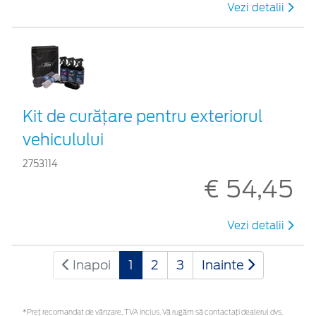
Vezi detalii
Kit de curățare pentru exteriorul
vehiculului
2753114
€ 54,45
Vezi detalii
Inapoi
1
2
3
Inainte
*Preţ recomandat de vânzare, TVA inclus. Vă rugăm să contactaţi dealerul dvs.