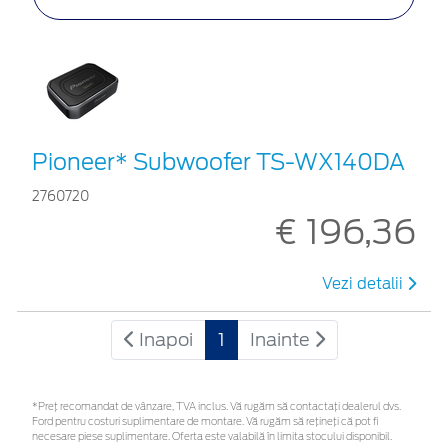
Pioneer* Subwoofer TS-WX140DA
2760720
€ 196,36
Vezi detalii
Inapoi
1
Inainte
*Preţ recomandat de vânzare, TVA inclus. Vă rugăm să contactaţi dealerul dvs.
Ford pentru costuri suplimentare de montare. Vă rugăm să rețineți că pot fi
necesare piese suplimentare. Oferta este valabilă în limita stocului disponibil.