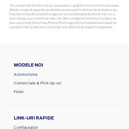
*Accesoriile identificate sunt accesorii alese cu grijă de la furnizori terți și pot avea
diferite condiții de garanție, iar detaliile acestora pot fi obținute de la dealerul dvs.
Ford. Denumirea Bluetooth® și logourile sunt proprietatea Bluetooth SIG, Inc. și
orice utilizare a unor astfel de mărci de către compania Ford Motor Company se
face sub licență. Denumirea iPhone/iPod și logourile sunt proprietatea Apple Inc.
Celelalte mărci și denumiri comerciale sunt deținute de respectivii proprietari
MODELE NOI
Autoturisme
Comerciale & Pick Up-uri
Flote
LINK-URI RAPIDE
Configurator