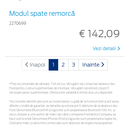
Modul spate remorcă
2270699
€ 142,09
Vezi detalii
Inapoi
1
2
3
Inainte
*Preţ recomandat de vânzare, TVA inclus. Vă rugăm să contactaţi dealerul dvs.
Ford pentru costuri suplimentare de montare. Vă rugăm să rețineți că pot fi
necesare piese suplimentare. Oferta este valabilă în limita stocului disponibil.
*Accesoriile identificate sunt accesorii alese cu grijă de la furnizori terți și pot avea
diferite condiții de garanție, iar detaliile acestora pot fi obținute de la dealerul dvs.
Ford. Denumirea Bluetooth® și logourile sunt proprietatea Bluetooth SIG, Inc. și
orice utilizare a unor astfel de mărci de către compania Ford Motor Company se
face sub licență. Denumirea iPhone/iPod și logourile sunt proprietatea Apple Inc.
Celelalte mărci și denumiri comerciale sunt deținute de respectivii proprietari