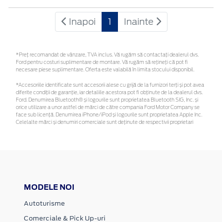
Inapoi
1
Inainte
*Preţ recomandat de vânzare, TVA inclus. Vă rugăm să contactaţi dealerul dvs.
Ford pentru costuri suplimentare de montare. Vă rugăm să rețineți că pot fi
necesare piese suplimentare. Oferta este valabilă în limita stocului disponibil.
*Accesoriile identificate sunt accesorii alese cu grijă de la furnizori terți și pot avea
diferite condiții de garanție, iar detaliile acestora pot fi obținute de la dealerul dvs.
Ford. Denumirea Bluetooth® și logourile sunt proprietatea Bluetooth SIG, Inc. și
orice utilizare a unor astfel de mărci de către compania Ford Motor Company se
face sub licență. Denumirea iPhone/iPod și logourile sunt proprietatea Apple Inc.
Celelalte mărci și denumiri comerciale sunt deținute de respectivii proprietari
MODELE NOI
Autoturisme
Comerciale & Pick Up-uri