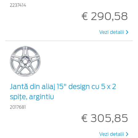
2237414
€ 290,58
Vezi detalii
Jantă din aliaj 15" design cu 5 x 2
spițe, argintiu
2017681
€ 305,85
Vezi detalii