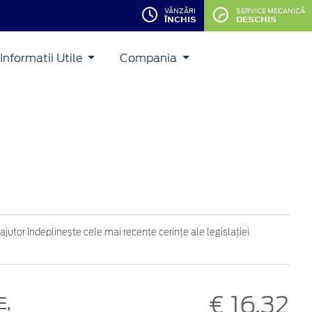
VÂNZĂRI
SERVICE MECANICĂ
ÎNCHIS
DESCHIS
Informatii Utile
Compania
ajutor îndeplinește cele mai recente cerințe ale legislației
€ 16,32
E,