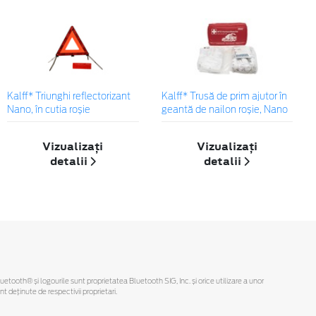
Kalff* Triunghi reflectorizant
Kalff* Trusă de prim ajutor în
Nano, în cutia roșie
geantă de nailon roșie, Nano
Vizualizați
Vizualizați
detalii
detalii
Bluetooth® și logourile sunt proprietatea Bluetooth SIG, Inc. și orice utilizare a unor
deținute de respectivii proprietari.