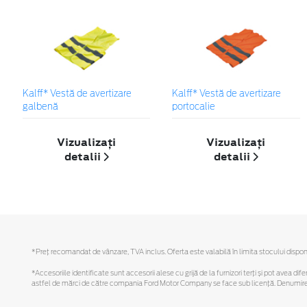
Kalff* Vestă de avertizare
Kalff* Vestă de avertizare
galbenă
portocalie
Vizualizați
Vizualizați
detalii
detalii
*Preţ recomandat de vânzare, TVA inclus. Oferta este valabilă în limita stocului disponi
*Accesoriile identificate sunt accesorii alese cu grijă de la furnizori terți și pot avea di
astfel de mărci de către compania Ford Motor Company se face sub licență. Denumirea iP