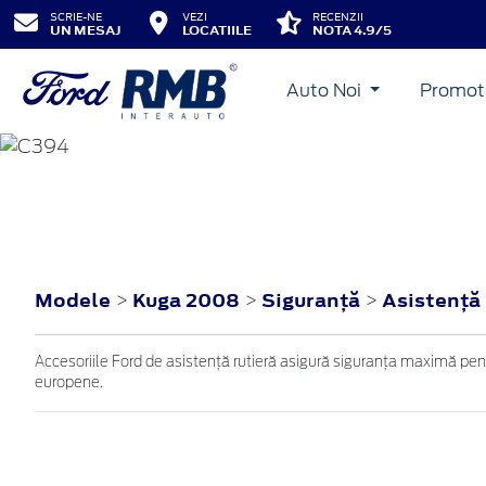
SCRIE-NE
VEZI
RECENZII
UN MESAJ
LOCATIILE
NOTA 4.9/5
Auto Noi
Promot
KUGA
2008
Modele
Kuga 2008
Siguranţă
Asistenţă 
>
>
>
Accesoriile Ford de asistență rutieră asigură siguranța maximă pentr
europene.