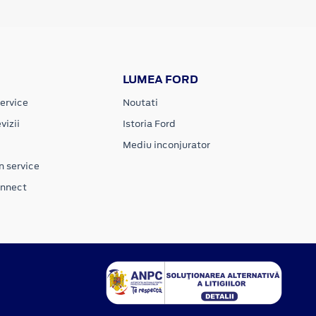
LUMEA FORD
ervice
Noutati
vizii
Istoria Ford
Mediu inconjurator
n service
onnect