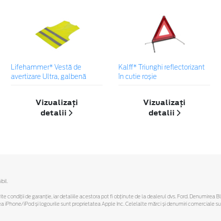
Lifehammer* Vestă de
Kalff* Triunghi reflectorizant
avertizare Ultra, galbenă
în cutie roșie
Vizualizați
Vizualizați
detalii
detalii
bil.
ferite condiții de garanție, iar detaliile acestora pot fi obținute de la dealerul dvs. Ford. Denumirea 
hone/iPod și logourile sunt proprietatea Apple Inc. Celelalte mărci și denumiri comerciale sunt 