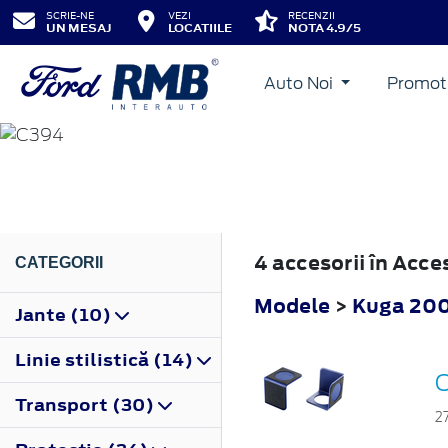
SCRIE-NE
VEZI
RECENZII
UN MESAJ
LOCATIILE
NOTA 4.9/5
Auto Noi
Promot
KUGA
2008
4 accesorii în Acc
CATEGORII
Modele
>
Kuga 20
Jante (10)
Linie stilistică (14)
O
Transport (30)
2