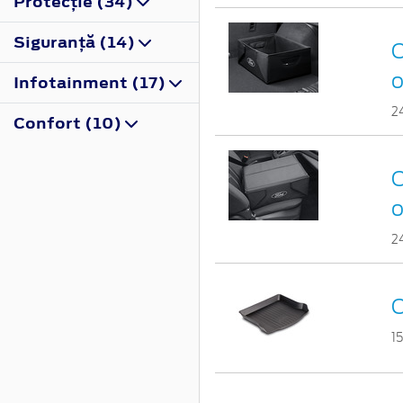
Protecţie (34)
Siguranţă (14)
C
o
Infotainment (17)
2
Confort (10)
C
o
2
C
1