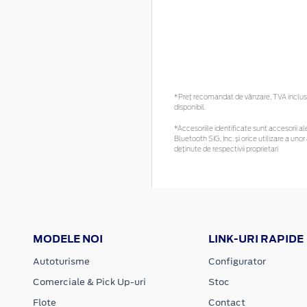
*Preţ recomandat de vânzare, TVA inclus. 
disponibil.
*Accesoriile identificate sunt accesorii ale
Bluetooth SIG, Inc. și orice utilizare a 
deținute de respectivii proprietari
MODELE NOI
LINK-URI RAPIDE
Autoturisme
Configurator
Comerciale & Pick Up-uri
Stoc
Flote
Contact