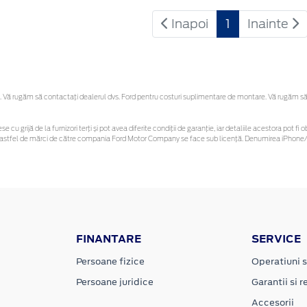
Inapoi
1
Inainte
Vă rugăm să contactaţi dealerul dvs. Ford pentru costuri suplimentare de montare. Vă rugăm să reț
se cu grijă de la furnizori terți și pot avea diferite condiții de garanție, iar detaliile acestora pot
unor astfel de mărci de către compania Ford Motor Company se face sub licență. Denumirea iPhone/i
FINANTARE
SERVICE
Persoane fizice
Operatiuni s
Persoane juridice
Garantii si re
Accesorii