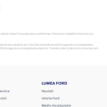
ineți că pot fi necesare piese suplimentare. Oferta este valabilă în limita stocului
 fi obținute de la dealerul dvs. Ford. Denumirea Bluetooth® și logourile sunt proprietatea
Pod și logourile sunt proprietatea Apple Inc. Celelalte mărci și denumiri comerciale sunt
LUMEA FORD
ervice
Noutati
vizii
Istoria Ford
Mediu inconjurator