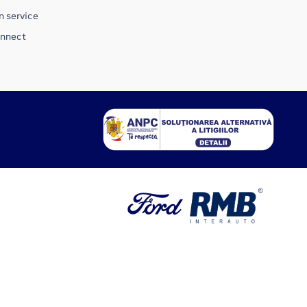
n service
onnect