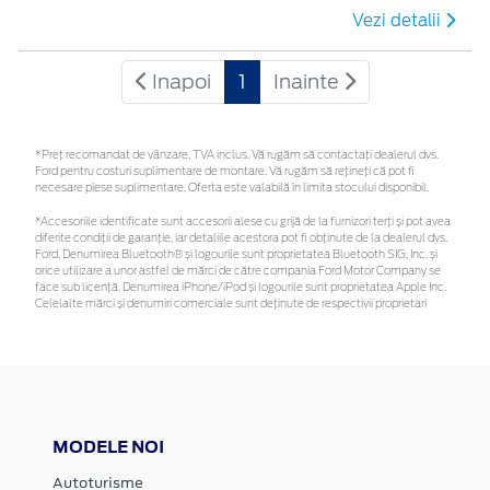
Vezi detalii
Inapoi
1
Inainte
*Preţ recomandat de vânzare, TVA inclus. Vă rugăm să contactaţi dealerul dvs.
Ford pentru costuri suplimentare de montare. Vă rugăm să rețineți că pot fi
necesare piese suplimentare. Oferta este valabilă în limita stocului disponibil.
*Accesoriile identificate sunt accesorii alese cu grijă de la furnizori terți și pot avea
diferite condiții de garanție, iar detaliile acestora pot fi obținute de la dealerul dvs.
Ford. Denumirea Bluetooth® și logourile sunt proprietatea Bluetooth SIG, Inc. și
orice utilizare a unor astfel de mărci de către compania Ford Motor Company se
face sub licență. Denumirea iPhone/iPod și logourile sunt proprietatea Apple Inc.
Celelalte mărci și denumiri comerciale sunt deținute de respectivii proprietari
MODELE NOI
Autoturisme