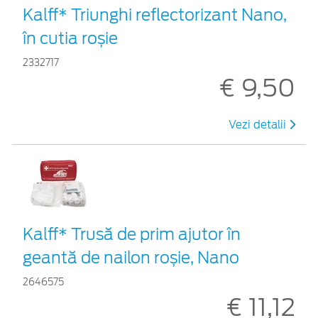
Kalff* Triunghi reflectorizant Nano,
în cutia roșie
2332717
€ 9,50
Vezi detalii
Kalff* Trusă de prim ajutor în
geantă de nailon roșie, Nano
2646575
€ 11,12