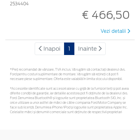
2534404
€ 466,50
Vezi detalii
Inapoi
1
Inainte
*Preţ recomandat de vânzare, TVA inclus. Vă rugăm să contactaţi dealerul dvs.
Ford pentru costuri suplimentare de montare. Vă rugăm să rețineți că pot fi
necesare piese suplimentare. Oferta este valabilă în limita stocului disponibil.
*Accesoriile identificate sunt accesorii alese cu grijă de la furnizori terți și pot avea
diferite condiții de garanție, iar detaliile acestora pot fi obținute de la dealerul dvs.
Ford. Denumirea Bluetooth® și logourile sunt proprietatea Bluetooth SIG, Inc. și
orice utilizare a unor astfel de mărci de către compania Ford Motor Company se
face sub licență. Denumirea iPhone/iPod și logourile sunt proprietatea Apple Inc.
Celelalte mărci și denumiri comerciale sunt deținute de respectivii proprietari