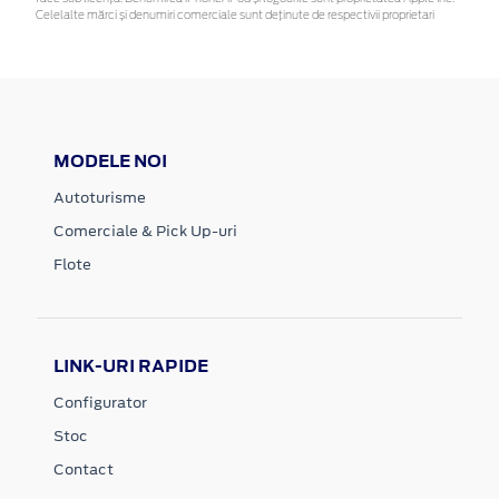
Celelalte mărci și denumiri comerciale sunt deținute de respectivii proprietari
MODELE NOI
Autoturisme
Comerciale & Pick Up-uri
Flote
LINK-URI RAPIDE
Configurator
Stoc
Contact