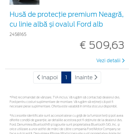
Husă de protecție premium Neagră,
cu linie albă și ovalul Ford alb
2458165
€ 509,63
Vezi detalii
Inapoi
1
Inainte
*Preţ recomandat de vânzare, TVA inclus. Vă rugăm să contactaţi dealerul dvs.
Ford pentru costuri suplimentare de montare. Vă rugăm să rețineți că pot fi
necesare piese suplimentare. Oferta este valabilă în limita stocului disponibil.
*Accesoriile identificate sunt accesorii alese cu grijă de la furnizori terți și pot avea
diferite condiții de garanție, iar detaliile acestora pot fi obținute de la dealerul dvs.
Ford. Denumirea Bluetooth® și logourile sunt proprietatea Bluetooth SIG, Inc. și
orice utilizare a unor astfel de mărci de către compania Ford Motor Company se
face sub licență. Denumirea iPhone/iPod și logourile sunt proprietatea Apple Inc.