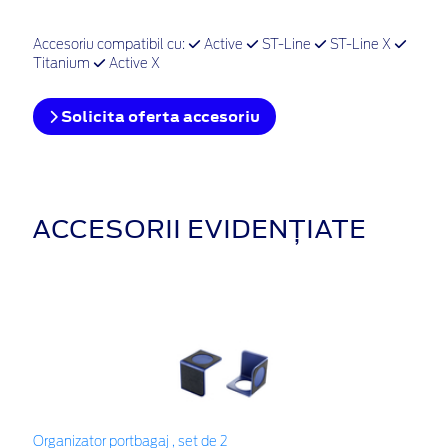
Accesoriu compatibil cu:
Active
ST-Line
ST-Line X
Titanium
Active X
Solicita oferta accesoriu
ACCESORII EVIDENȚIATE
Organizator portbagaj , set de 2