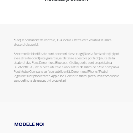
*Preţ recomandat de vânzare, TVA inclus. Oferta este valabilă în limita
stocului disponibil.
*Accesoriile identificate sunt accesorii alese cu grijă de la furnizori terți și pot
avea diferite condiții de garanție, iar detaliile acestora pot fi obținute de la
dealerul dvs. Ford. Denumirea Bluetooth® și logourile sunt proprietatea
Bluetooth SIG, Inc. și orice utilizare a unor astfel de mărci de către compania
Ford Motor Company se face sub licență. Denumirea iPhone/iPod și
logourile sunt proprietatea Apple Inc. Celelalte mărci și denumiri comerciale
sunt deținute de respectivii proprietari.
MODELE NOI