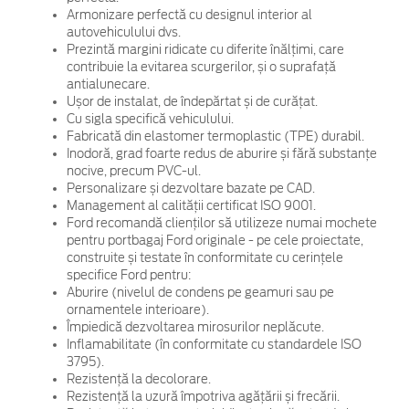
Armonizare perfectă cu designul interior al
autovehiculului dvs.
Prezintă margini ridicate cu diferite înălțimi, care
contribuie la evitarea scurgerilor, și o suprafață
antialunecare.
Ușor de instalat, de îndepărtat și de curățat.
Cu sigla specifică vehiculului.
Fabricată din elastomer termoplastic (TPE) durabil.
Inodoră, grad foarte redus de aburire și fără substanțe
nocive, precum PVC-ul.
Personalizare și dezvoltare bazate pe CAD.
Management al calității certificat ISO 9001.
Ford recomandă clienților să utilizeze numai mochete
pentru portbagaj Ford originale - pe cele proiectate,
construite și testate în conformitate cu cerințele
specifice Ford pentru:
Aburire (nivelul de condens pe geamuri sau pe
ornamentele interioare).
Împiedică dezvoltarea mirosurilor neplăcute.
Inflamabilitate (în conformitate cu standardele ISO
3795).
Rezistență la decolorare.
Rezistență la uzură împotriva agățării și frecării.