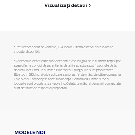
Vizualizați detalii
*Preţ recomandat de vânzare, TVA inclus. Oferta este valabilă în limita
stocului disponibil.
*Accesoriile identificate sunt accesorii alese cu grijă de la furnizori terți și pot
avea diferite condiții de garanție, iar detaliile acestora pot fi obținute de la
dealerul dvs. Ford. Denumirea Bluetooth® și logourile sunt proprietatea
Bluetooth SIG, Inc. și orice utilizare a unor astfel de mărci de către compania
Ford Motor Company se face sub licență. Denumirea iPhone/iPod și
logourile sunt proprietatea Apple Inc. Celelalte mărci și denumiri comerciale
sunt deținute de respectivii proprietari.
MODELE NOI