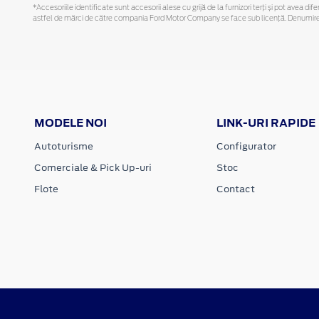
*Accesoriile identificate sunt accesorii alese cu grijă de la furnizori terți și pot avea di
astfel de mărci de către compania Ford Motor Company se face sub licență. Denumirea iP
MODELE NOI
LINK-URI RAPIDE
Autoturisme
Configurator
Comerciale & Pick Up-uri
Stoc
Flote
Contact