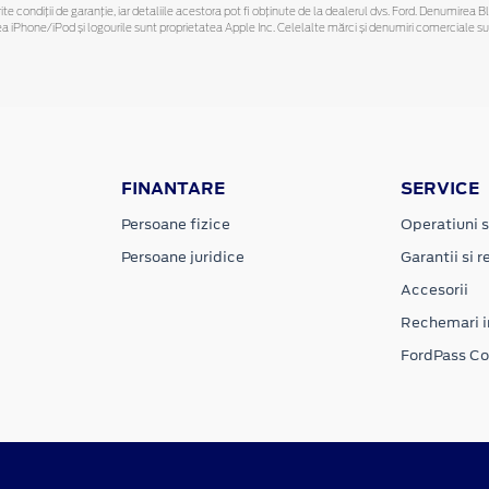
ferite condiții de garanție, iar detaliile acestora pot fi obținute de la dealerul dvs. Ford. Denumirea 
hone/iPod și logourile sunt proprietatea Apple Inc. Celelalte mărci și denumiri comerciale sunt 
FINANTARE
SERVICE
Persoane fizice
Operatiuni s
Persoane juridice
Garantii si re
Accesorii
Rechemari i
FordPass C