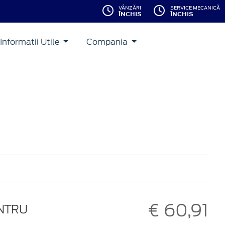
VÂNZĂRI
SERVICE MECANICĂ
ÎNCHIS
ÎNCHIS
Informatii Utile
Compania
€ 60,91
ENTRU