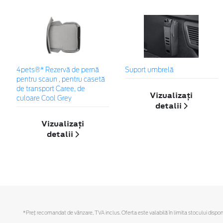
4pets®* Rezervă de pernă
Suport umbrelă
pentru scaun , pentru casetă
de transport Caree, de
Vizualizați
culoare Cool Grey
detalii
Vizualizați
detalii
*Preţ recomandat de vânzare, TVA inclus. Oferta este valabilă în limita stocului disponi