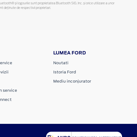
Bluetooth® și logourile sunt proprietatea Bluetooth SIG, Inc. și orice utilizare a unor
deținute de respectivii proprietari.
LUMEA FORD
ervice
Noutati
vizii
Istoria Ford
Mediu inconjurator
n service
onnect