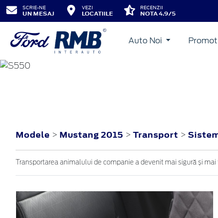
SCRIE-NE
VEZI
RECENZII
UN MESAJ
LOCATIILE
NOTA 4.9/5
Auto Noi
Promot
MUSTANG
2015
Modele
Mustang 2015
Transport
Sistem
>
>
>
Transportarea animalului de companie a devenit mai sigură și mai 