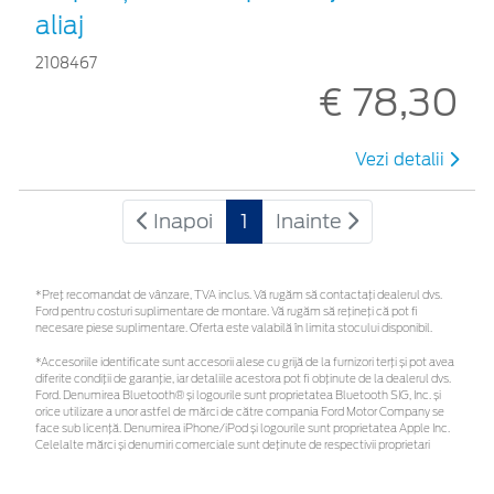
aliaj
2108467
€ 78,30
Vezi detalii
Inapoi
1
Inainte
*Preţ recomandat de vânzare, TVA inclus. Vă rugăm să contactaţi dealerul dvs.
Ford pentru costuri suplimentare de montare. Vă rugăm să rețineți că pot fi
necesare piese suplimentare. Oferta este valabilă în limita stocului disponibil.
*Accesoriile identificate sunt accesorii alese cu grijă de la furnizori terți și pot avea
diferite condiții de garanție, iar detaliile acestora pot fi obținute de la dealerul dvs.
Ford. Denumirea Bluetooth® și logourile sunt proprietatea Bluetooth SIG, Inc. și
orice utilizare a unor astfel de mărci de către compania Ford Motor Company se
face sub licență. Denumirea iPhone/iPod și logourile sunt proprietatea Apple Inc.
Celelalte mărci și denumiri comerciale sunt deținute de respectivii proprietari