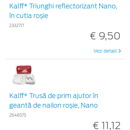
Kalff* Triunghi reflectorizant Nano,
în cutia roșie
2332717
€ 9,50
Vezi detalii
Kalff* Trusă de prim ajutor în
geantă de nailon roșie, Nano
2646575
€ 11,12