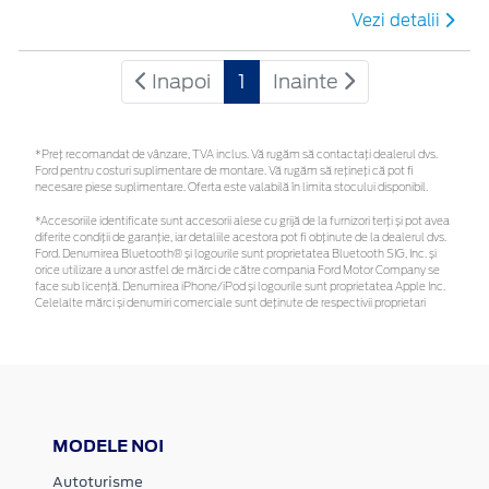
Vezi detalii
Inapoi
1
Inainte
*Preţ recomandat de vânzare, TVA inclus. Vă rugăm să contactaţi dealerul dvs.
Ford pentru costuri suplimentare de montare. Vă rugăm să rețineți că pot fi
necesare piese suplimentare. Oferta este valabilă în limita stocului disponibil.
*Accesoriile identificate sunt accesorii alese cu grijă de la furnizori terți și pot avea
diferite condiții de garanție, iar detaliile acestora pot fi obținute de la dealerul dvs.
Ford. Denumirea Bluetooth® și logourile sunt proprietatea Bluetooth SIG, Inc. și
orice utilizare a unor astfel de mărci de către compania Ford Motor Company se
face sub licență. Denumirea iPhone/iPod și logourile sunt proprietatea Apple Inc.
Celelalte mărci și denumiri comerciale sunt deținute de respectivii proprietari
MODELE NOI
Autoturisme