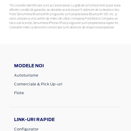
*Accesoriile identificate sunt accesorii alese cu grijă de la furnizori terți și pot avea
diferite condiții de garanție, iar detaliile acestora pot fi obținute de la dealerul dvs.
Ford. Denumirea Bluetooth® și logourile sunt proprietatea Bluetooth SIG, Inc. și
orice utilizare a unor astfel de mărci de către compania Ford Motor Company se
face sub licență. Denumirea iPhone/iPod și logourile sunt proprietatea Apple Inc.
Celelalte mărci și denumiri comerciale sunt deținute de respectivii proprietari
MODELE NOI
Autoturisme
Comerciale & Pick Up-uri
Flote
LINK-URI RAPIDE
Configurator