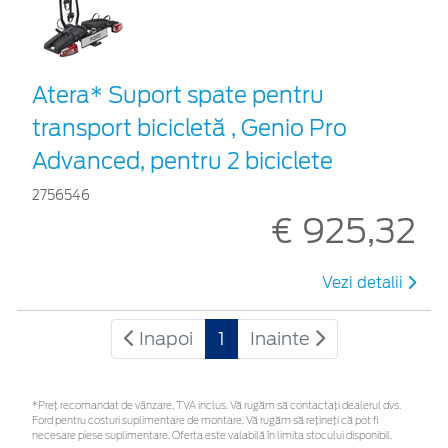
Atera* Suport spate pentru
transport bicicletă , Genio Pro
Advanced, pentru 2 biciclete
2756546
€ 925,32
Vezi detalii
Inapoi
1
Inainte
*Preţ recomandat de vânzare, TVA inclus. Vă rugăm să contactaţi dealerul dvs.
Ford pentru costuri suplimentare de montare. Vă rugăm să rețineți că pot fi
necesare piese suplimentare. Oferta este valabilă în limita stocului disponibil.