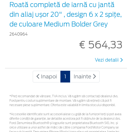
Roată completă de iarnă cu jantă
din aliaj ușor 20" , design 6 x 2 spiţe,
de culoare Medium Bolder Grey
2640964
€ 564,33
Vezi detalii
Inapoi
1
Inainte
*Preţ recomandat de vânzare, TVA inclus. Vă rugăm să contactaţi dealerul dvs.
Ford pentru costuri suplimentare de montare. Vă rugăm să rețineți că pot fi
necesare piese suplimentare. Oferta este valabilă în limita stocului disponibil.
*Accesoriile identificate sunt accesorii alese cu grijă de la furnizori terți și pot avea
diferite condiții de garanție, iar detaliile acestora pot fi obținute de la dealerul dvs.
Ford. Denumirea Bluetooth® și logourile sunt proprietatea Bluetooth SIG, Inc. și
orice utilizare a unor astfel de mărci de către compania Ford Motor Company se
face sub licență. Denumirea iPhone/iPod și logourile sunt proprietatea Apple Inc.