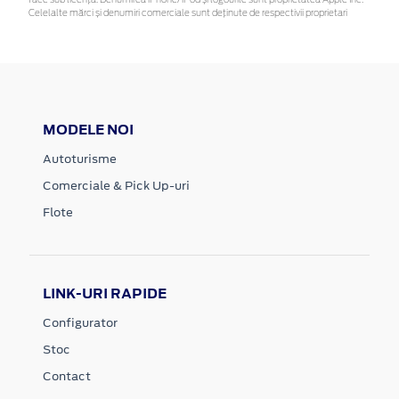
Celelalte mărci și denumiri comerciale sunt deținute de respectivii proprietari
MODELE NOI
Autoturisme
Comerciale & Pick Up-uri
Flote
LINK-URI RAPIDE
Configurator
Stoc
Contact