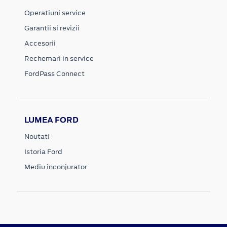
Operatiuni service
Garantii si revizii
Accesorii
Rechemari in service
FordPass Connect
LUMEA FORD
Noutati
Istoria Ford
Mediu inconjurator