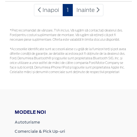
Inapoi
1
Inainte
*Preţ recomandat de vânzare, TVA inclus. Vă rugăm să contactaţi dealerul dvs.
Ford pentru costuri suplimentare de montare. Vă rugăm să rețineți că pot fi
necesare piese suplimentare. Oferta este valabilă în limita stocului disponibil.
*Accesoriile identificate sunt accesorii alese cu grijă de la furnizori terți și pot avea
diferite condiții de garanție, iar detaliile acestora pot fi obținute de la dealerul dvs.
Ford. Denumirea Bluetooth® și logourile sunt proprietatea Bluetooth SIG, Inc. și
orice utilizare a unor astfel de mărci de către compania Ford Motor Company se
face sub licență. Denumirea iPhone/iPod și logourile sunt proprietatea Apple Inc.
Celelalte mărci și denumiri comerciale sunt deținute de respectivii proprietari
MODELE NOI
Autoturisme
Comerciale & Pick Up-uri