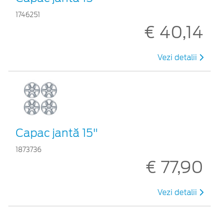
1746251
€ 40,14
Vezi detalii
Capac jantă 15"
1873736
€ 77,90
Vezi detalii