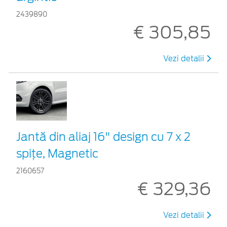
2439890
€ 305,85
Vezi detalii
Jantă din aliaj 16" design cu 7 x 2
spițe, Magnetic
2160657
€ 329,36
Vezi detalii