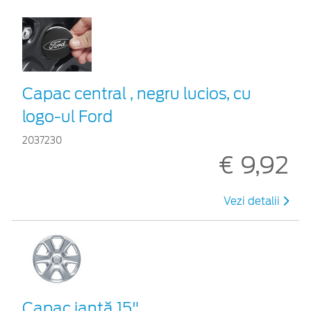
Capac central , negru lucios, cu
logo-ul Ford
2037230
€ 9,92
Vezi detalii
Capac jantă 15"