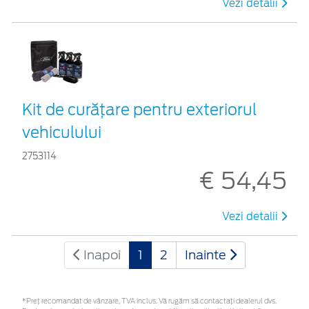
Vezi detalii
Kit de curățare pentru exteriorul
vehiculului
2753114
€ 54,45
Vezi detalii
Inapoi
1
2
Inainte
*Preţ recomandat de vânzare, TVA inclus. Vă rugăm să contactaţi dealerul dvs.