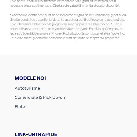
Ford pentru costuri suplimentare de montare. Vă rugăm să rețineți că pot fi
necesare piese suplimentare. Oferta este valabilă în limita stocului disponibil.
*Accesoriile identificate sunt accesorii alese cu grijă de la furnizori terți și pot avea
diferite condiții de garanție, iar detaliile acestora pot fi obținute de la dealerul dvs.
Ford. Denumirea Bluetooth® și logourile sunt proprietatea Bluetooth SIG, Inc. și
orice utilizare a unor astfel de mărci de către compania Ford Motor Company se
face sub licență. Denumirea iPhone/iPod și logourile sunt proprietatea Apple Inc.
Celelalte mărci și denumiri comerciale sunt deținute de respectivii proprietari
MODELE NOI
Autoturisme
Comerciale & Pick Up-uri
Flote
LINK-URI RAPIDE