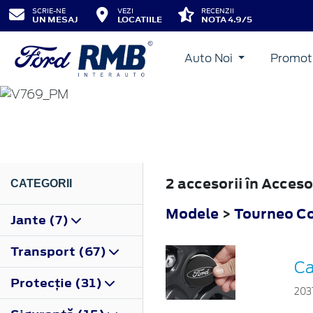
SCRIE-NE
VEZI
RECENZII
UN MESAJ
LOCATIILE
NOTA 4.9/5
Auto Noi
Promot
TOURNEO COURIER
2023
2 accesorii în Acces
CATEGORII
Modele
>
Tourneo Co
Jante (7)
Transport (67)
Ca
Protecţie (31)
203