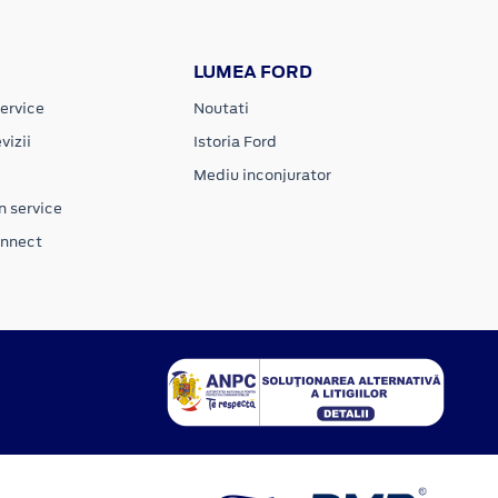
LUMEA FORD
ervice
Noutati
vizii
Istoria Ford
Mediu inconjurator
n service
onnect