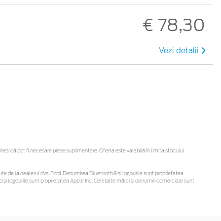
€ 78,30
Vezi detalii
ți că pot fi necesare piese suplimentare. Oferta este valabilă în limita stocului
obținute de la dealerul dvs. Ford. Denumirea Bluetooth® și logourile sunt proprietatea
și logourile sunt proprietatea Apple Inc. Celelalte mărci și denumiri comerciale sunt