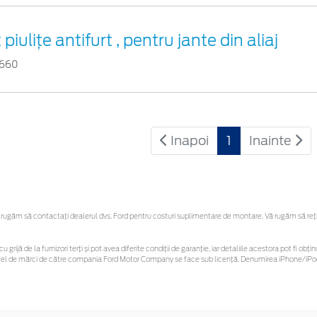
t piuliţe antifurt , pentru jante din aliaj
1660
Inapoi
1
Inainte
ugăm să contactaţi dealerul dvs. Ford pentru costuri suplimentare de montare. Vă rugăm să reține
u grijă de la furnizori terți și pot avea diferite condiții de garanție, iar detaliile acestora pot fi 
 astfel de mărci de către compania Ford Motor Company se face sub licență. Denumirea iPhone/iPod 