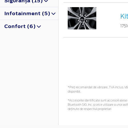
Siguranţă (15)
Infotainment (5)
Ki
Confort (6)
175
*Preţ recomandat de vânzare, TVA inclus. Vă r
disponibil.
*Accesoriile identificate sunt accesorii alese c
Bluetooth SIG, Inc. și orice utilizare a unor
deținute de respectivii proprietari