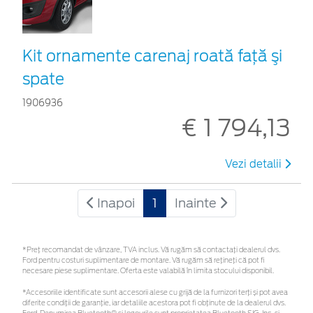
Kit ornamente carenaj roată faţă şi
spate
1906936
€ 1 794,13
Vezi detalii
Inapoi
1
Inainte
*Preţ recomandat de vânzare, TVA inclus. Vă rugăm să contactaţi dealerul dvs.
Ford pentru costuri suplimentare de montare. Vă rugăm să rețineți că pot fi
necesare piese suplimentare. Oferta este valabilă în limita stocului disponibil.
*Accesoriile identificate sunt accesorii alese cu grijă de la furnizori terți și pot avea
diferite condiții de garanție, iar detaliile acestora pot fi obținute de la dealerul dvs.