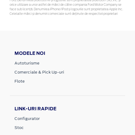
Ford. Denumirea Bluetooth® și logourile sunt proprietatea Bluetooth SIG, Inc. și
orice utilizare a unor astfel de mărci de către compania Ford Motor Company se
face sub licență. Denumirea iPhone/iPod și logourile sunt proprietatea Apple Inc.
Celelalte mărci și denumiri comerciale sunt deținute de respectivii proprietari
MODELE NOI
Autoturisme
Comerciale & Pick Up-uri
Flote
LINK-URI RAPIDE
Configurator
Stoc