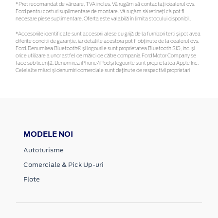
*Preţ recomandat de vânzare, TVA inclus. Vă rugăm să contactaţi dealerul dvs.
Ford pentru costuri suplimentare de montare. Vă rugăm să rețineți că pot fi
necesare piese suplimentare. Oferta este valabilă în limita stocului disponibil.
*Accesoriile identificate sunt accesorii alese cu grijă de la furnizori terți și pot avea
diferite condiții de garanție, iar detaliile acestora pot fi obținute de la dealerul dvs.
Ford. Denumirea Bluetooth® și logourile sunt proprietatea Bluetooth SIG, Inc. și
orice utilizare a unor astfel de mărci de către compania Ford Motor Company se
face sub licență. Denumirea iPhone/iPod și logourile sunt proprietatea Apple Inc.
Celelalte mărci și denumiri comerciale sunt deținute de respectivii proprietari
MODELE NOI
Autoturisme
Comerciale & Pick Up-uri
Flote