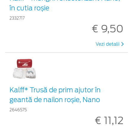
în cutia roșie
2332717
€ 9,50
Vezi detalii
Kalff* Trusă de prim ajutor în
geantă de nailon roșie, Nano
2646575
€ 11,12