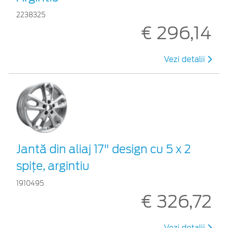
2238325
€ 296,14
Vezi detalii
Jantă din aliaj 17" design cu 5 x 2
spiţe, argintiu
1910495
€ 326,72
Vezi detalii