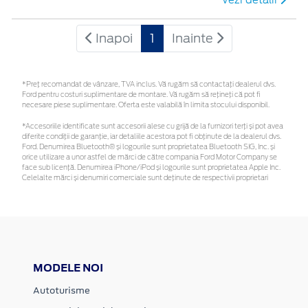
Inapoi
1
Inainte
*Preţ recomandat de vânzare, TVA inclus. Vă rugăm să contactaţi dealerul dvs.
Ford pentru costuri suplimentare de montare. Vă rugăm să rețineți că pot fi
necesare piese suplimentare. Oferta este valabilă în limita stocului disponibil.
*Accesoriile identificate sunt accesorii alese cu grijă de la furnizori terți și pot avea
diferite condiții de garanție, iar detaliile acestora pot fi obținute de la dealerul dvs.
Ford. Denumirea Bluetooth® și logourile sunt proprietatea Bluetooth SIG, Inc. și
orice utilizare a unor astfel de mărci de către compania Ford Motor Company se
face sub licență. Denumirea iPhone/iPod și logourile sunt proprietatea Apple Inc.
Celelalte mărci și denumiri comerciale sunt deținute de respectivii proprietari
MODELE NOI
Autoturisme