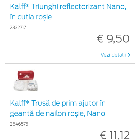
Kalff* Triunghi reflectorizant Nano,
în cutia roșie
2332717
€ 9,50
Vezi detalii
Kalff* Trusă de prim ajutor în
geantă de nailon roșie, Nano
2646575
€ 11,12