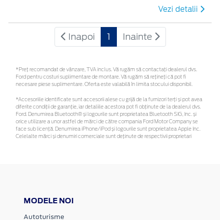
Vezi detalii
Inapoi
1
Inainte
*Preţ recomandat de vânzare, TVA inclus. Vă rugăm să contactaţi dealerul dvs.
Ford pentru costuri suplimentare de montare. Vă rugăm să rețineți că pot fi
necesare piese suplimentare. Oferta este valabilă în limita stocului disponibil.
*Accesoriile identificate sunt accesorii alese cu grijă de la furnizori terți și pot avea
diferite condiții de garanție, iar detaliile acestora pot fi obținute de la dealerul dvs.
Ford. Denumirea Bluetooth® și logourile sunt proprietatea Bluetooth SIG, Inc. și
orice utilizare a unor astfel de mărci de către compania Ford Motor Company se
face sub licență. Denumirea iPhone/iPod și logourile sunt proprietatea Apple Inc.
Celelalte mărci și denumiri comerciale sunt deținute de respectivii proprietari
MODELE NOI
Autoturisme