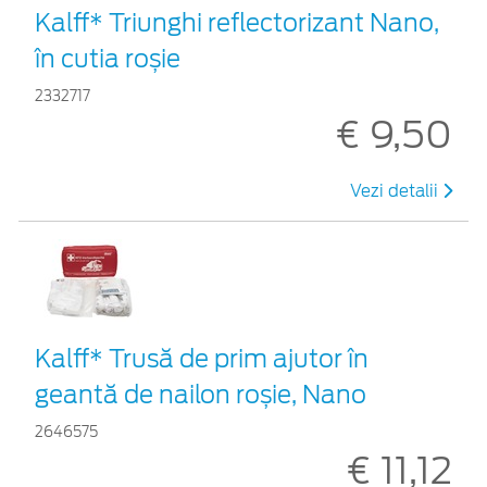
Kalff* Triunghi reflectorizant Nano,
în cutia roșie
2332717
€ 9,50
Vezi detalii
Kalff* Trusă de prim ajutor în
geantă de nailon roșie, Nano
2646575
€ 11,12