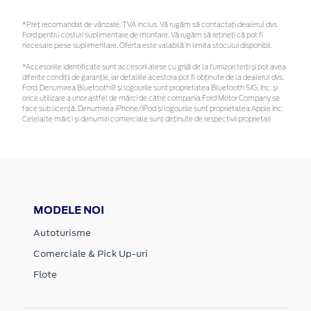
*Preţ recomandat de vânzare, TVA inclus. Vă rugăm să contactaţi dealerul dvs.
Ford pentru costuri suplimentare de montare. Vă rugăm să rețineți că pot fi
necesare piese suplimentare. Oferta este valabilă în limita stocului disponibil.
*Accesoriile identificate sunt accesorii alese cu grijă de la furnizori terți și pot avea
diferite condiții de garanție, iar detaliile acestora pot fi obținute de la dealerul dvs.
Ford. Denumirea Bluetooth® și logourile sunt proprietatea Bluetooth SIG, Inc. și
orice utilizare a unor astfel de mărci de către compania Ford Motor Company se
face sub licență. Denumirea iPhone/iPod și logourile sunt proprietatea Apple Inc.
Celelalte mărci și denumiri comerciale sunt deținute de respectivii proprietari
MODELE NOI
Autoturisme
Comerciale & Pick Up-uri
Flote