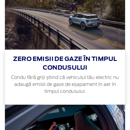
ZERO EMISII DE GAZE ÎN TIMPUL
CONDUSULUI
Condu fără griji știind că vehiculul tău electric nu
adaugă emisii de gaze de eșapament în aer în
timpul condusului.