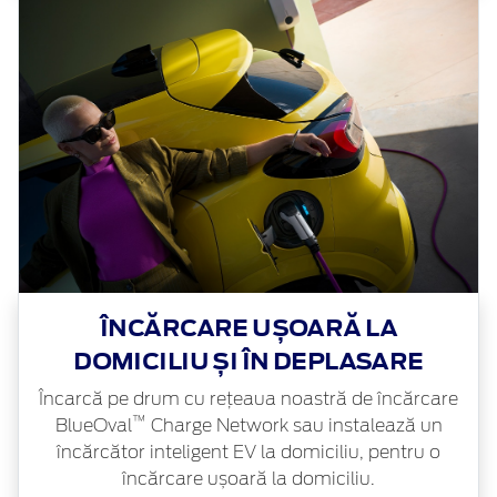
ÎNCĂRCARE UȘOARĂ LA
DOMICILIU ȘI ÎN DEPLASARE
Încarcă pe drum cu rețeaua noastră de încărcare
™
BlueOval
Charge Network sau instalează un
încărcător inteligent EV la domiciliu, pentru o
încărcare ușoară la domiciliu.