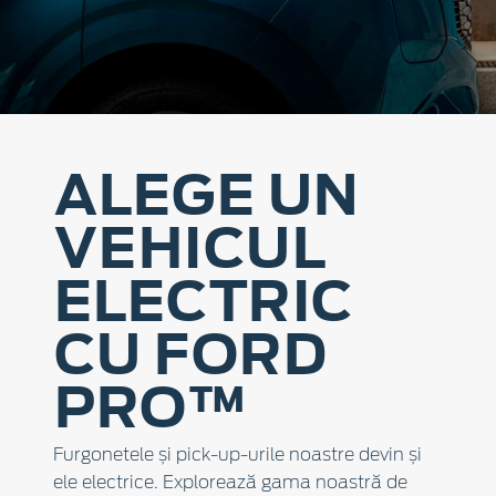
ALEGE UN
VEHICUL
ELECTRIC
CU FORD
PRO™
Furgonetele și pick-up-urile noastre devin și
ele electrice. Explorează gama noastră de