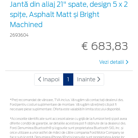
Jantă din aliaj 21" spate, design 5 x 2
spițe, Asphalt Matt și Bright
Machined
2693604
€ 683,83
Vezi detalii
Inapoi
1
Inainte
*Preţ recomandat de vânzare, TVA inclus. Vă rugăm să contactaţi dealerul dvs.
Ford pentru costuri suplimentare de montare. Vă rugăm să rețineți că pot fi
necesare piese suplimentare. Oferta este valabilă în limita stocului disponibil.
*Accesoriile identificate sunt accesorii alese cu grijă de la furnizori terți și pot avea
diferite condiții de garanție, iar detaliile acestora pot fi obținute de la dealerul dvs.
Ford. Denumirea Bluetooth® și logourile sunt proprietatea Bluetooth SIG, Inc. și
orice utilizare a unor astfel de mărci de către compania Ford Motor Company se
face sub licență. Denumirea iPhone/iPod și logourile sunt proprietatea Apple Inc.