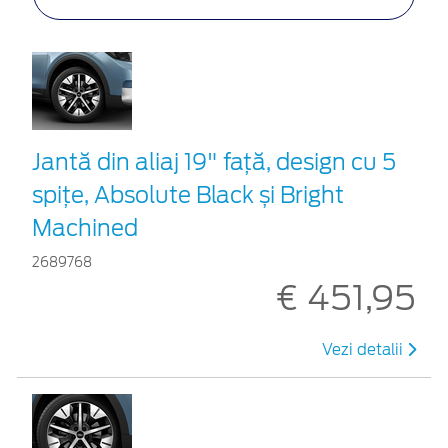
Jantă din aliaj 19" față, design cu 5
spițe, Absolute Black și Bright
Machined
2689768
€ 451,95
Vezi detalii