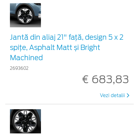
Jantă din aliaj 21" față, design 5 x 2
spițe, Asphalt Matt și Bright
Machined
2693602
€ 683,83
Vezi detalii