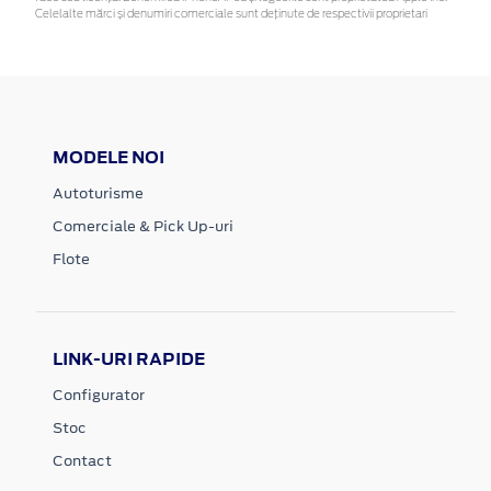
Celelalte mărci și denumiri comerciale sunt deținute de respectivii proprietari
MODELE NOI
Autoturisme
Comerciale & Pick Up-uri
Flote
LINK-URI RAPIDE
Configurator
Stoc
Contact