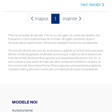
Vezi detalii
Inapoi
1
Inainte
*Preţ recomandat de vânzare, TVA inclus. Vă rugăm să contactaţi dealerul dvs.
Ford pentru costuri suplimentare de montare. Vă rugăm să rețineți că pot fi
necesare piese suplimentare. Oferta este valabilă în limita stocului disponibil.
*Accesoriile identificate sunt accesorii alese cu grijă de la furnizori terți și pot avea
diferite condiții de garanție, iar detaliile acestora pot fi obținute de la dealerul dvs.
Ford. Denumirea Bluetooth® și logourile sunt proprietatea Bluetooth SIG, Inc. și
orice utilizare a unor astfel de mărci de către compania Ford Motor Company se
face sub licență. Denumirea iPhone/iPod și logourile sunt proprietatea Apple Inc.
Celelalte mărci și denumiri comerciale sunt deținute de respectivii proprietari
MODELE NOI
Autoturisme