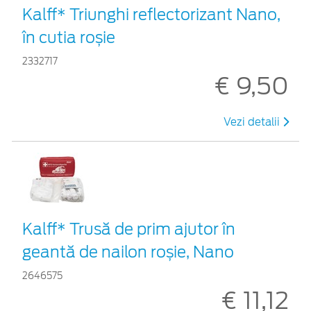
Kalff* Triunghi reflectorizant Nano,
în cutia roșie
2332717
€ 9,50
Vezi detalii
Kalff* Trusă de prim ajutor în
geantă de nailon roșie, Nano
2646575
€ 11,12