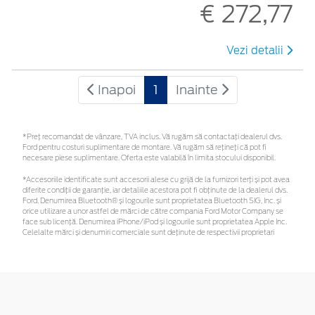
€ 272,77
Vezi detalii
Inapoi
1
Inainte
*Preţ recomandat de vânzare, TVA inclus. Vă rugăm să contactaţi dealerul dvs.
Ford pentru costuri suplimentare de montare. Vă rugăm să rețineți că pot fi
necesare piese suplimentare. Oferta este valabilă în limita stocului disponibil.
*Accesoriile identificate sunt accesorii alese cu grijă de la furnizori terți și pot avea
diferite condiții de garanție, iar detaliile acestora pot fi obținute de la dealerul dvs.
Ford. Denumirea Bluetooth® și logourile sunt proprietatea Bluetooth SIG, Inc. și
orice utilizare a unor astfel de mărci de către compania Ford Motor Company se
face sub licență. Denumirea iPhone/iPod și logourile sunt proprietatea Apple Inc.
Celelalte mărci și denumiri comerciale sunt deținute de respectivii proprietari