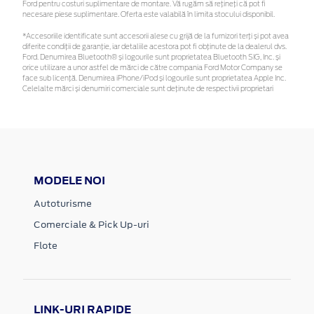
Ford pentru costuri suplimentare de montare. Vă rugăm să rețineți că pot fi
necesare piese suplimentare. Oferta este valabilă în limita stocului disponibil.
*Accesoriile identificate sunt accesorii alese cu grijă de la furnizori terți și pot avea
diferite condiții de garanție, iar detaliile acestora pot fi obținute de la dealerul dvs.
Ford. Denumirea Bluetooth® și logourile sunt proprietatea Bluetooth SIG, Inc. și
orice utilizare a unor astfel de mărci de către compania Ford Motor Company se
face sub licență. Denumirea iPhone/iPod și logourile sunt proprietatea Apple Inc.
Celelalte mărci și denumiri comerciale sunt deținute de respectivii proprietari
MODELE NOI
Autoturisme
Comerciale & Pick Up-uri
Flote
LINK-URI RAPIDE