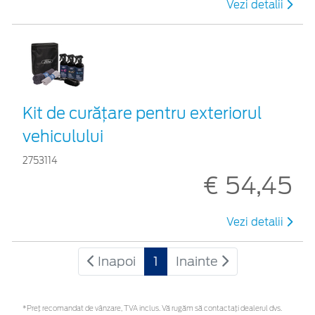
Vezi detalii
Kit de curățare pentru exteriorul
vehiculului
2753114
€ 54,45
Vezi detalii
Inapoi
1
Inainte
*Preţ recomandat de vânzare, TVA inclus. Vă rugăm să contactaţi dealerul dvs.