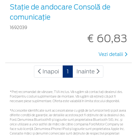
Staţie de andocare Consolă de
comunicaţie
1692039
€ 60,83
Vezi detalii
Inapoi
1
Inainte
*Preţ recomandat de vânzare, TVA inclus. Vă rugăm să contactaţi dealerul dvs.
Ford pentru costuri suplimentare de montare. Vă rugăm să rețineți că pot fi
necesare piese suplimentare. Oferta este valabilă în limita stocului disponibil.
*Accesoriile identificate sunt accesorii alese cu grijă de la furnizori terți și pot avea
diferite condiții de garanție, iar detaliile acestora pot fi obținute de la dealerul dvs.
Ford. Denumirea Bluetooth® și logourile sunt proprietatea Bluetooth SIG, Inc. și
orice utilizare a unor astfel de mărci de către compania Ford Motor Company se
face sub licență. Denumirea iPhone/iPod și logourile sunt proprietatea Apple Inc.
Celelalte mărci și denumiri comerciale sunt deținute de respectivii proprietari