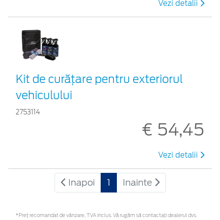
Vezi detalii
Kit de curățare pentru exteriorul
vehiculului
2753114
€ 54,45
Vezi detalii
Inapoi
1
Inainte
*Preţ recomandat de vânzare, TVA inclus. Vă rugăm să contactaţi dealerul dvs.