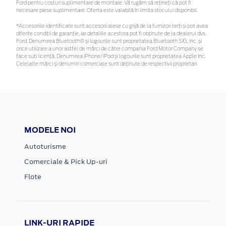
Ford pentru costuri suplimentare de montare. Vă rugăm să rețineți că pot fi
necesare piese suplimentare. Oferta este valabilă în limita stocului disponibil.
*Accesoriile identificate sunt accesorii alese cu grijă de la furnizori terți și pot avea
diferite condiții de garanție, iar detaliile acestora pot fi obținute de la dealerul dvs.
Ford. Denumirea Bluetooth® și logourile sunt proprietatea Bluetooth SIG, Inc. și
orice utilizare a unor astfel de mărci de către compania Ford Motor Company se
face sub licență. Denumirea iPhone/iPod și logourile sunt proprietatea Apple Inc.
Celelalte mărci și denumiri comerciale sunt deținute de respectivii proprietari
MODELE NOI
Autoturisme
Comerciale & Pick Up-uri
Flote
LINK-URI RAPIDE